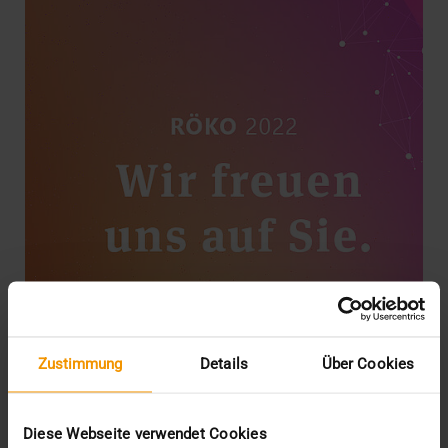
Zustimmung
Details
Über Cookies
EVENTS
Treffen Sie uns auf dem Röko
Diese Webseite verwendet Cookies