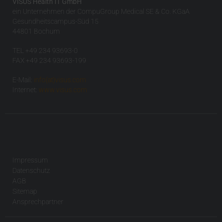
VISUS Health IT GmbH
ein Unternehmen der CompuGroup Medical SE & Co. KGaA
Gesundheitscampus-Süd 15
44801 Bochum
TEL +49 234 93693-0
FAX +49 234 93693-199
E-Mail:
info(at)visus.com
Internet:
www.visus.com
Impressum
Datenschutz
AGB
Sitemap
Ansprechpartner