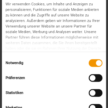
03.05.2022
Wir verwenden Cookies, um Inhalte und Anzeigen zu
personalisieren, Funktionen für soziale Medien anbieten
„Vielfalt leben – Zukunft gestalten“: So lautet das
zu können und die Zugriffe auf unsere Website zu
Motto des diesjährigen, 103. Röntgenkongresses,…
analysieren. Außerdem geben wir Informationen zu Ihrer
Verwendung unserer Website an unsere Partner für
soziale Medien, Werbung und Analysen weiter. Unsere
VISUS HEALTH IT
Partner führen diese Informationen möglicherweise mit
MEHR ERFAHREN
weiteren Daten zusammen, die Sie ihnen bereitgestellt
haben oder die sie im Rahmen Ihrer Nutzung der Dienste
gesammelt haben.
Einwilligungsauswahl
Notwendig
Präferenzen
Statistiken
Marketing