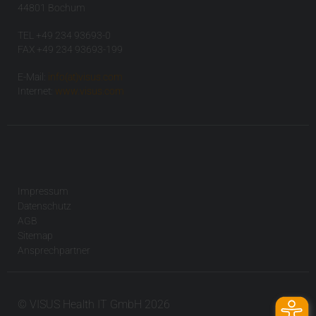
44801 Bochum
TEL +49 234 93693-0
FAX +49 234 93693-199
E-Mail:
info(at)visus.com
Internet:
www.visus.com
Impressum
Datenschutz
AGB
Sitemap
Ansprechpartner
© VISUS Health IT GmbH 2026