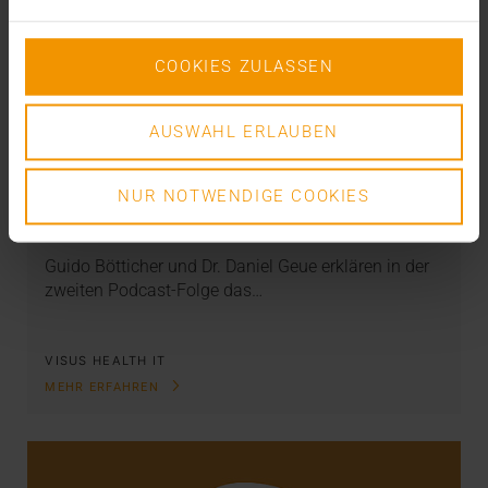
COOKIES ZULASSEN
AUSWAHL ERLAUBEN
NEWS
Endlich gibt´s Geld
NUR NOTWENDIGE COOKIES
04.11.2020
Guido Bötticher und Dr. Daniel Geue erklären in der
zweiten Podcast-Folge das…
VISUS HEALTH IT
MEHR ERFAHREN