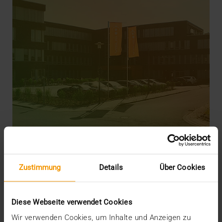
Zustimmung
Details
Über Cookies
CSR
Gesellschaftliche Verantwortung als
Unternehmensziel
Diese Webseite verwendet Cookies
12.11.2020
Wir verwenden Cookies, um Inhalte und Anzeigen zu