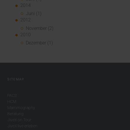
2014
Juni (1)
2012
November (2)
2010
Dezember (1)
SITEMAP
PACS
HCM
Mammography
Beratung
JiveX on Tour
JiveX live erleben