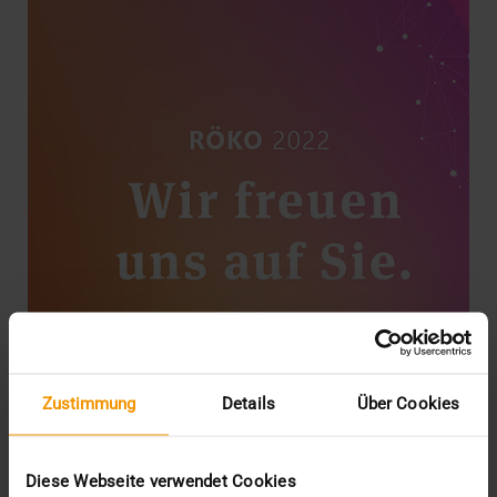
Zustimmung
Details
Über Cookies
EVENTS
Treffen Sie uns auf dem Röko
Diese Webseite verwendet Cookies