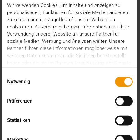
03.05.2022
Wir verwenden Cookies, um Inhalte und Anzeigen zu
personalisieren, Funktionen für soziale Medien anbieten
„Vielfalt leben – Zukunft gestalten“: So lautet das
zu können und die Zugriffe auf unsere Website zu
Motto des diesjährigen, 103. Röntgenkongresses,…
analysieren. Außerdem geben wir Informationen zu Ihrer
Verwendung unserer Website an unsere Partner für
soziale Medien, Werbung und Analysen weiter. Unsere
VISUS HEALTH IT
Partner führen diese Informationen möglicherweise mit
MEHR ERFAHREN
weiteren Daten zusammen, die Sie ihnen bereitgestellt
haben oder die sie im Rahmen Ihrer Nutzung der Dienste
gesammelt haben.
Einwilligungsauswahl
Notwendig
Präferenzen
Statistiken
Marketing