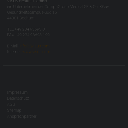
VISUS Health IT GmbH
ein Unternehmen der CompuGroup Medical SE & Co. KGaA
Gesundheitscampus-Süd 15
44801 Bochum
TEL +49 234 93693-0
FAX +49 234 93693-199
E-Mail:
info(at)visus.com
Internet:
www.visus.com
Impressum
Datenschutz
AGB
Sitemap
Ansprechpartner