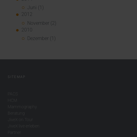
Juni (1)
2012
November (2)
2010
Dezember (1)
SITEMAP
PACS
HCM
Mammography
Beratung
JiveX on Tour
JiveX live erleben
Partner