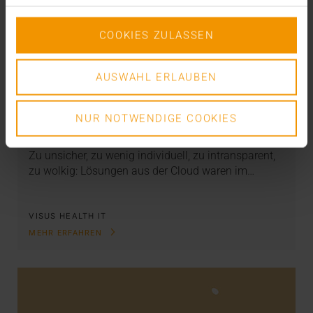
COOKIES ZULASSEN
AUSWAHL ERLAUBEN
STORIES
VISUS Cloud - Next Level
NUR NOTWENDIGE COOKIES
04.05.2023
Zu unsicher, zu wenig individuell, zu intransparent,
zu wolkig: Lösungen aus der Cloud waren im…
VISUS HEALTH IT
MEHR ERFAHREN