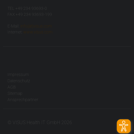
TEL +49 234 93693-0
FAX +49 234 93693-199
E-Mail:
info(at)visus.com
Internet:
www.visus.com
Impressum
Datenschutz
AGB
Sitemap
Ansprechpartner
© VISUS Health IT GmbH 2026