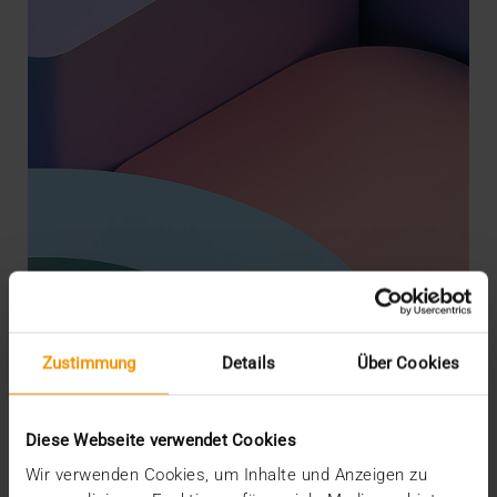
Zustimmung
Details
Über Cookies
STORIES
Die Cloud, dein Freund und Helfer
09.05.2023
Diese Webseite verwendet Cookies
Die Frage, ob Krankenhaus-IT überhaupt in die
Wir verwenden Cookies, um Inhalte und Anzeigen zu
Cloud wechselt, stellt sich heute gar nicht mehr.