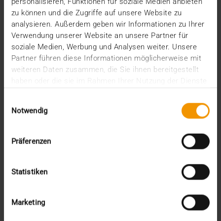
personalisieren, Funktionen für soziale Medien anbieten
Da…
zu können und die Zugriffe auf unsere Website zu
analysieren. Außerdem geben wir Informationen zu Ihrer
Verwendung unserer Website an unsere Partner für
VISUS HEALTH IT
soziale Medien, Werbung und Analysen weiter. Unsere
MEHR ERFAHREN
Partner führen diese Informationen möglicherweise mit
weiteren Daten zusammen, die Sie ihnen bereitgestellt
haben oder die sie im Rahmen Ihrer Nutzung der Dienste
gesammelt haben.
Einwilligungsauswahl
Notwendig
Präferenzen
Statistiken
Marketing