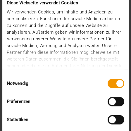
Diese Webseite verwendet Cookies
03.07.2017
Wir verwenden Cookies, um Inhalte und Anzeigen zu
Nicht gerade zimperlich, aber mit einem
personalisieren, Funktionen für soziale Medien anbieten
sympathischen Augenzwinkern präsentierte Autor,
zu können und die Zugriffe auf unsere Website zu
Kolumnist,…
analysieren. Außerdem geben wir Informationen zu Ihrer
Verwendung unserer Website an unsere Partner für
soziale Medien, Werbung und Analysen weiter. Unsere
VISUS HEALTH IT
Partner führen diese Informationen möglicherweise mit
MEHR ERFAHREN
weiteren Daten zusammen, die Sie ihnen bereitgestellt
haben oder die sie im Rahmen Ihrer Nutzung der Dienste
gesammelt haben.
Einwilligungsauswahl
Notwendig
Präferenzen
Statistiken