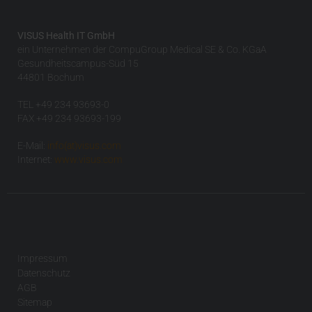
VISUS Health IT GmbH
ein Unternehmen der CompuGroup Medical SE & Co. KGaA
Gesundheitscampus-Süd 15
44801 Bochum
TEL +49 234 93693-0
FAX +49 234 93693-199
E-Mail:
info(at)visus.com
Internet:
www.visus.com
Impressum
Datenschutz
AGB
Sitemap