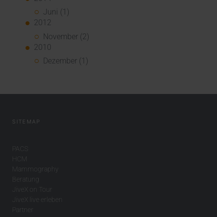
Juni (1)
2012
November (2)
2010
Dezember (1)
SITEMAP
PACS
HCM
Mammography
Beratung
JiveX on Tour
JiveX live erleben
Partner