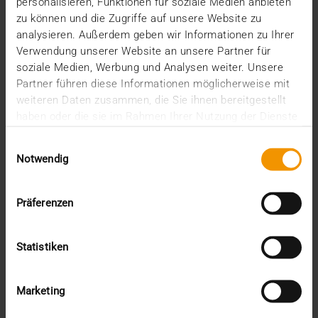
personalisieren, Funktionen für soziale Medien anbieten
die Sana Kliniken AG ihren Ruf als Pionier in
zu können und die Zugriffe auf unsere Website zu
Sachen…
analysieren. Außerdem geben wir Informationen zu Ihrer
Verwendung unserer Website an unsere Partner für
soziale Medien, Werbung und Analysen weiter. Unsere
Partner führen diese Informationen möglicherweise mit
MEHR ERFAHREN
weiteren Daten zusammen, die Sie ihnen bereitgestellt
haben oder die sie im Rahmen Ihrer Nutzung der Dienste
gesammelt haben.
Einwilligungsauswahl
Notwendig
Präferenzen
Statistiken
Marketing