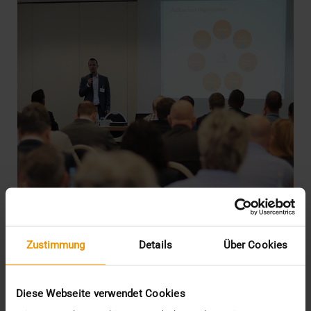
Zustimmung
Details
Über Cookies
EVENTS
·
NEWS
Voller Saal, volles Programm
10.09.2018
Diese Webseite verwendet Cookies