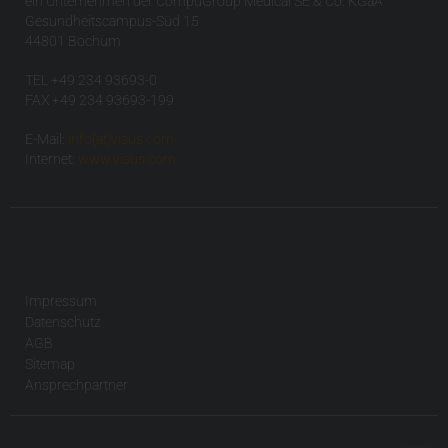
ein Unternehmen der CompuGroup Medical SE & Co. KGaA
Gesundheitscampus-Süd 15
44801 Bochum
TEL +49 234 93693-0
FAX +49 234 93693-199
E-Mail:
info(at)visus.com
Internet:
www.visus.com
Impressum
Datenschutz
AGB
Sitemap
Ansprechpartner