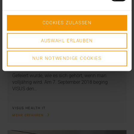
COOKIES ZULASSEN
AUSWAHL ERLAUBEN
INTERN
·
NEWS
Was für ein (Volljährigkeits-) Fest!
NUR NOTWENDIGE COOKIES
10.09.2018
Gefeiert wurde, wie es sich gehört, wenn man
volljährig wird. Am 7. September 2018 beging
VISUS den…
VISUS HEALTH IT
MEHR ERFAHREN