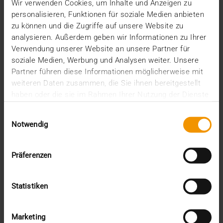
Unser Anwendertag 2018 in Bochum weckte wieder
Wir verwenden Cookies, um Inhalte und Anzeigen zu
einmal das Interesse zahlreicher JiveX Nutzer.
personalisieren, Funktionen für soziale Medien anbieten
Rund…
zu können und die Zugriffe auf unsere Website zu
analysieren. Außerdem geben wir Informationen zu Ihrer
Verwendung unserer Website an unsere Partner für
VISUS HEALTH IT
soziale Medien, Werbung und Analysen weiter. Unsere
MEHR ERFAHREN
Partner führen diese Informationen möglicherweise mit
weiteren Daten zusammen, die Sie ihnen bereitgestellt
haben oder die sie im Rahmen Ihrer Nutzung der Dienste
gesammelt haben.
Einwilligungsauswahl
Notwendig
Präferenzen
Statistiken
Marketing