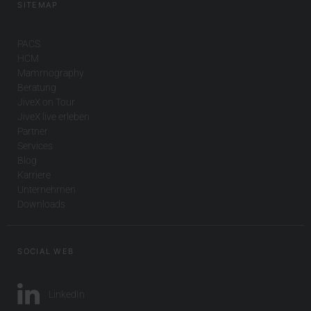
SITEMAP
PACS
HCM
Mammography
Beratung
JiveX on Tour
JiveX live erleben
Partner
Services
Blog
Karriere
Unternehmen
Downloads
SOCIAL WEB
LinkedIn