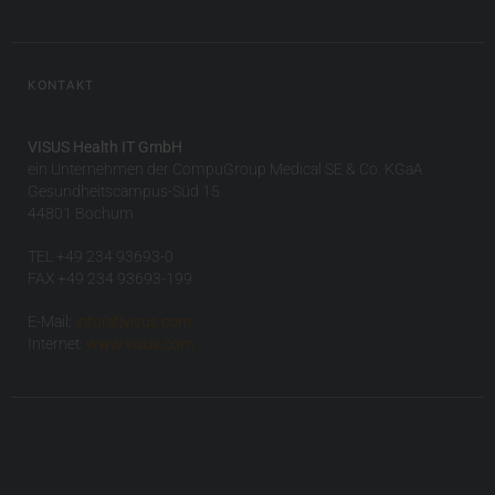
KONTAKT
VISUS Health IT GmbH
ein Unternehmen der CompuGroup Medical SE & Co. KGaA
Gesundheitscampus-Süd 15
44801 Bochum
TEL +49 234 93693-0
FAX +49 234 93693-199
E-Mail:
info(at)visus.com
Internet:
www.visus.com