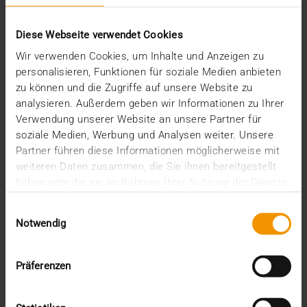
JiveX Enterprise PACS in der
Universitätsmedizin Rostock
Diese Webseite verwendet Cookies
29.11.2022
Wir verwenden Cookies, um Inhalte und Anzeigen zu
Lange mussten die Mitarbeitenden der
personalisieren, Funktionen für soziale Medien anbieten
Universitätsmedizin Rostock (UMR) auf ihr neues
zu können und die Zugriffe auf unsere Website zu
PACS warten,…
analysieren. Außerdem geben wir Informationen zu Ihrer
Verwendung unserer Website an unsere Partner für
soziale Medien, Werbung und Analysen weiter. Unsere
VISUS HEALTH IT
Partner führen diese Informationen möglicherweise mit
MEHR ERFAHREN
weiteren Daten zusammen, die Sie ihnen bereitgestellt
haben oder die sie im Rahmen Ihrer Nutzung der Dienste
gesammelt haben.
Einwilligungsauswahl
Notwendig
Präferenzen