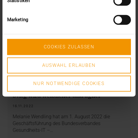
Statistiken
Marketing
COOKIES ZULASSEN
AUSWAHL ERLAUBEN
OVERVIEW
NUR NOTWENDIGE COOKIES
Wechsel an der Verbandsspitze: Der
bvitg wird weiblicher und agiler
16.11.2022
Melanie Wendling hat am 1. August 2022 die
Geschäftsführung des Bundesverbandes
Gesundheits-IT –…