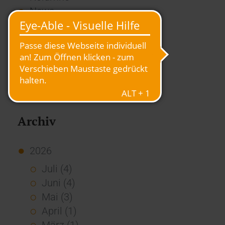
News
Overview
Presse
Report
Standard Echo
Stories
Vernetzung
Archiv
2026
Juli (4)
Juni (4)
Mai (3)
April (1)
März (1)