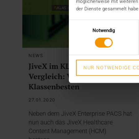
möglicherweise mit weiteren
der Dienste gesammelt habe
Einwilligungsauswahl
Notwendig
NEWS
JiveX im KLAS VNA
NUR NOTWENDIGE CO
Vergleich: VISUS unter den
Klassenbesten
27.01.2020
Neben dem JiveX Enterprise PACS hat
nun auch das JiveX Healthcare
Content Management (HCM)