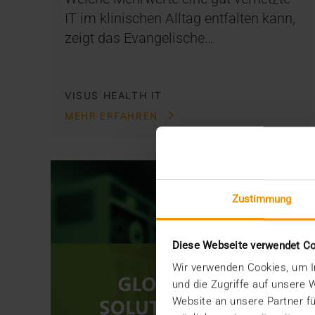
IT im klinischen Alltag entfalten kann,
zeigt das Evangelische…
VISUS HEALTH IT
MEHR ERFAHREN
Zustimmung
Diese Webseite verwendet C
Wir verwenden Cookies, um In
und die Zugriffe auf unsere
Website an unsere Partner fü