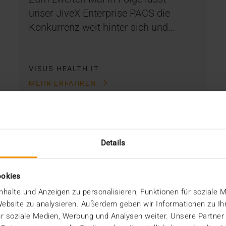
unser JiveX Enterprise PACS die
Konkurrenz weit hinter sich und…
VISUS HEALTH IT
MEHR ERFAHREN
Details
ookies
halte und Anzeigen zu personalisieren, Funktionen für soziale 
 Website zu analysieren. Außerdem geben wir Informationen zu I
r soziale Medien, Werbung und Analysen weiter. Unsere Partner