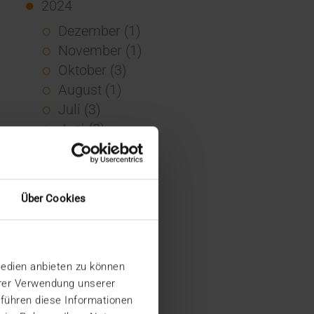
2024
Dezember (1)
November (1)
Oktober (3)
August (1)
Juli (3)
Juni (3)
Mai (7)
April (4)
März (1)
Über Cookies
Februar (3)
Januar (4)
2023
Medien anbieten zu können
Dezember (5)
hrer Verwendung unserer
November (6)
 führen diese Informationen
Oktober (3)