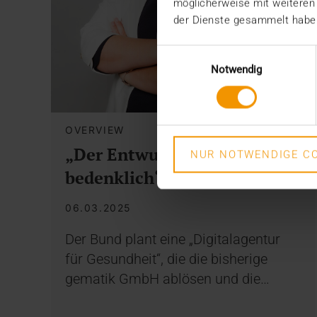
möglicherweise mit weiteren
der Dienste gesammelt habe
Einwilligungsauswahl
Notwendig
OVERVIEW
„Der Entwurf ist höchst
NUR NOTWENDIGE CO
bedenklich“
06.03.2025
Der Bund plant eine „Digitalagentur
für Gesundheit“, die die bisherige
gematik GmbH ablösen und die…