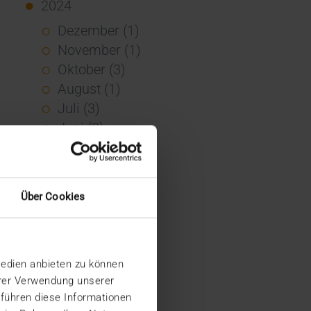
2024
Dezember (1)
November (1)
Oktober (3)
August (1)
Juli (3)
Juni (3)
Mai (7)
April (4)
März (1)
Über Cookies
Februar (3)
Januar (4)
2023
Medien anbieten zu können
Dezember (5)
hrer Verwendung unserer
November (6)
 führen diese Informationen
Oktober (3)