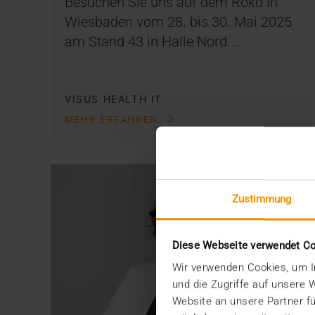
Besuchen Sie uns auf dem Röko in
Wiesbaden vom 28. bis 30. Mai 2025
am Stand 43 in Halle Nord.…
VISUS HEALTH IT
MEHR ERFAHREN
Zustimmung
Diese Webseite verwendet C
Wir verwenden Cookies, um In
und die Zugriffe auf unsere
Website an unsere Partner fü