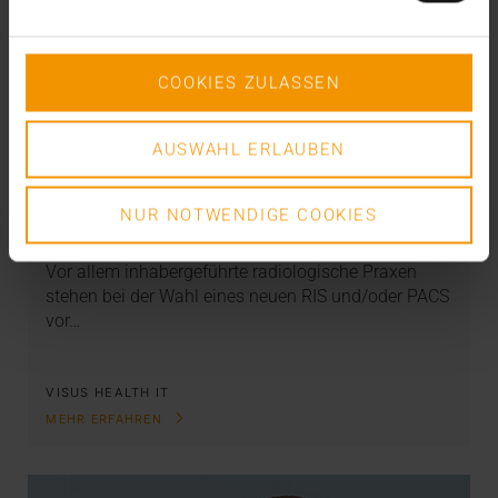
COOKIES ZULASSEN
AUSWAHL ERLAUBEN
REPORT
RIS & PACS aus einer Hand
NUR NOTWENDIGE COOKIES
28.11.2023
Vor allem inhabergeführte radiologische Praxen
stehen bei der Wahl eines neuen RIS und/oder PACS
vor…
VISUS HEALTH IT
MEHR ERFAHREN