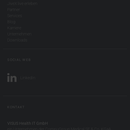
JiveX live erleben
Partner
Services
Blog
Karriere
Unternehmen
Downloads
SOCIAL WEB
LinkedIn
KONTAKT
VISUS Health IT GmbH
ein Unternehmen der CompuGroup Medical SE & Co. KGaA