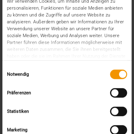
Wir verwenden Cookies, um Inhalte und Anzeigen zu
Seit gut zwei Jahren ist JiveX Healthcare Content
personalisieren, Funktionen für soziale Medien anbieten
Management (HCM) als digitales Archiv im…
zu können und die Zugriffe auf unsere Website zu
analysieren. Außerdem geben wir Informationen zu Ihrer
Verwendung unserer Website an unsere Partner für
VISUS HEALTH IT
soziale Medien, Werbung und Analysen weiter. Unsere
MEHR ERFAHREN
Partner führen diese Informationen möglicherweise mit
weiteren Daten zusammen, die Sie ihnen bereitgestellt
haben oder die sie im Rahmen Ihrer Nutzung der Dienste
gesammelt haben.
Einwilligungsauswahl
Notwendig
Präferenzen
Statistiken
Marketing