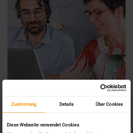
REPORT
Zustimmung
Details
Über Cookies
JiveX HCM im Krankenhaus
Barmherzige Brüder Regensburg
Diese Webseite verwendet Cookies
30.11.2023