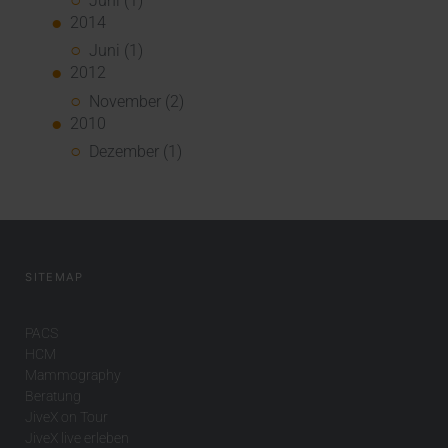
Juni (1)
2014
Juni (1)
2012
November (2)
2010
Dezember (1)
SITEMAP
PACS
HCM
Mammography
Beratung
JiveX on Tour
JiveX live erleben