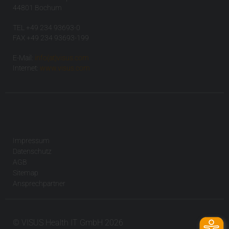
44801 Bochum
TEL +49 234 93693-0
FAX +49 234 93693-199
E-Mail:
info(at)visus.com
Internet:
www.visus.com
Impressum
Datenschutz
AGB
Sitemap
Ansprechpartner
© VISUS Health IT GmbH 2026