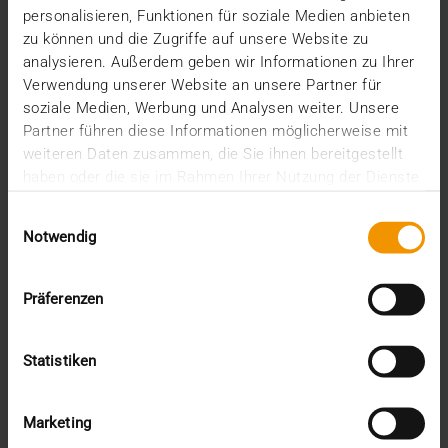
personalisieren, Funktionen für soziale Medien anbieten
Die zunehmende Vernetzung über Sektoren,
zu können und die Zugriffe auf unsere Website zu
Institutionen und Grenzen hinweg ist eines der
analysieren. Außerdem geben wir Informationen zu Ihrer
bestimmenden…
Verwendung unserer Website an unsere Partner für
soziale Medien, Werbung und Analysen weiter. Unsere
Partner führen diese Informationen möglicherweise mit
VISUS HEALTH IT
weiteren Daten zusammen, die Sie ihnen bereitgestellt
MEHR ERFAHREN
haben oder die sie im Rahmen Ihrer Nutzung der Dienste
gesammelt haben.
Einwilligungsauswahl
Notwendig
Präferenzen
Statistiken
Marketing