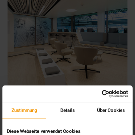
REPORT
Zustimmung
Details
Über Cookies
JiveX in der Sportmedizin: Das
Profikicker-PACS
Diese Webseite verwendet Cookies
15.04.2021