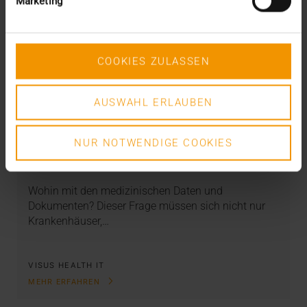
Marketing
COOKIES ZULASSEN
AUSWAHL ERLAUBEN
REPORT
Archivlösung in Rehazentren: Das HCM
als KIS-Kompagnon
NUR NOTWENDIGE COOKIES
15.04.2021
Wohin mit den medizinischen Daten und
Dokumenten? Dieser Frage müssen sich nicht nur
Krankenhäuser,…
VISUS HEALTH IT
MEHR ERFAHREN