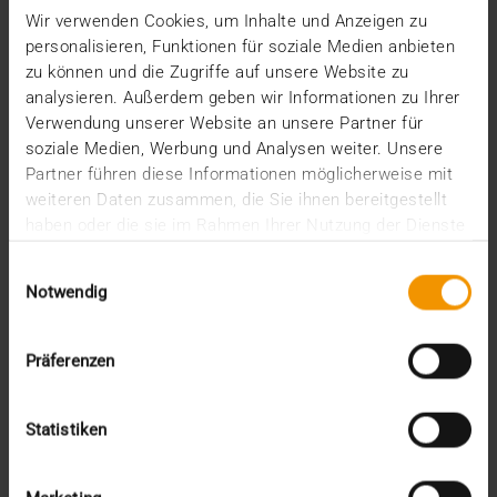
Wir verwenden Cookies, um Inhalte und Anzeigen zu
In der Bundesliga läuft es für Werder Bremen aktuell
personalisieren, Funktionen für soziale Medien anbieten
deutlich besser als in der Saison zuvor. Und…
zu können und die Zugriffe auf unsere Website zu
analysieren. Außerdem geben wir Informationen zu Ihrer
Verwendung unserer Website an unsere Partner für
VISUS HEALTH IT
soziale Medien, Werbung und Analysen weiter. Unsere
MEHR ERFAHREN
Partner führen diese Informationen möglicherweise mit
weiteren Daten zusammen, die Sie ihnen bereitgestellt
haben oder die sie im Rahmen Ihrer Nutzung der Dienste
gesammelt haben.
Einwilligungsauswahl
Notwendig
Präferenzen
Statistiken