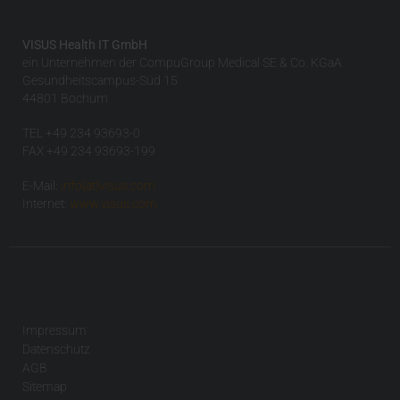
VISUS Health IT GmbH
ein Unternehmen der CompuGroup Medical SE & Co. KGaA
Gesundheitscampus-Süd 15
44801 Bochum
TEL +49 234 93693-0
FAX +49 234 93693-199
E-Mail:
info(at)visus.com
Internet:
www.visus.com
Impressum
Datenschutz
AGB
Sitemap