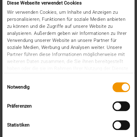
und Rhein
Diese Webseite verwendet Cookies
02.11.2021
Wir verwenden Cookies, um Inhalte und Anzeigen zu
personalisieren, Funktionen für soziale Medien anbieten
Mit rund 8.000 Mitarbeitenden weltweit vereint die
zu können und die Zugriffe auf unsere Website zu
CompuGroup Medical (CGM) extrem viel Know-how
analysieren. Außerdem geben wir Informationen zu Ihrer
in…
Verwendung unserer Website an unsere Partner für
soziale Medien, Werbung und Analysen weiter. Unsere
Partner führen diese Informationen möglicherweise mit
VISUS HEALTH IT
weiteren Daten zusammen, die Sie ihnen bereitgestellt
MEHR ERFAHREN
haben oder die sie im Rahmen Ihrer Nutzung der Dienste
gesammelt haben.
Einwilligungsauswahl
Notwendig
Präferenzen
Statistiken