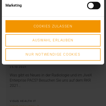
Marketing
COOKIES ZULASSEN
AUSWAHL ERLAUBEN
NEWS
·
EVENTS
NUR NOTWENDIGE COOKIES
RadiologieKongress Ruhr 2021
25.10.2021
Was gibt es Neues in der Radiologie und im JiveX
Enterprise PACS? Besuchen Sie uns auf dem RKR
2021…
VISUS HEALTH IT