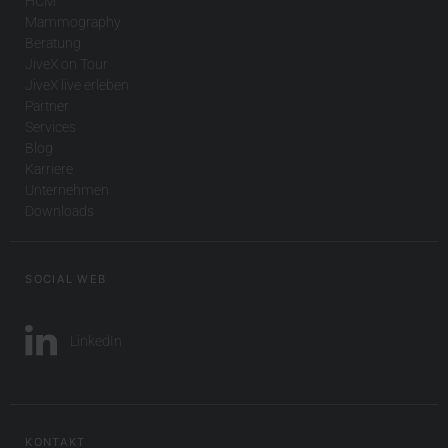
HCM
Mammography
Beratung
JiveX on Tour
JiveX live erleben
Partner
Services
Blog
Karriere
Unternehmen
Downloads
SOCIAL WEB
LinkedIn
KONTAKT