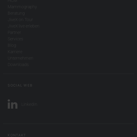
HCM
Mammography
Beratung
JiveX on Tour
JiveX live erleben
Partner
Services
Blog
Karriere
Unternehmen
Downloads
SOCIAL WEB
LinkedIn
KONTAKT