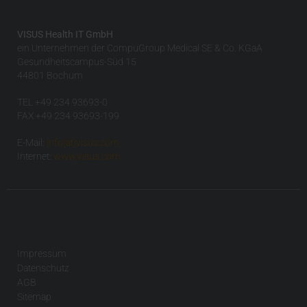
VISUS Health IT GmbH
ein Unternehmen der CompuGroup Medical SE & Co. KGaA
Gesundheitscampus-Süd 15
44801 Bochum
TEL +49 234 93693-0
FAX +49 234 93693-199
E-Mail:
info(at)visus.com
Internet:
www.visus.com
Impressum
Datenschutz
AGB
Sitemap