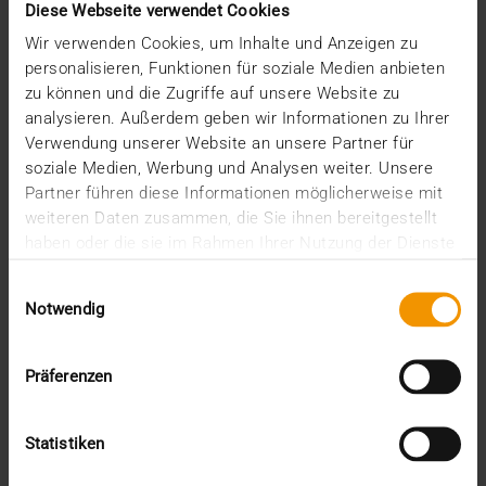
und Rhein
Diese Webseite verwendet Cookies
02.11.2021
Wir verwenden Cookies, um Inhalte und Anzeigen zu
personalisieren, Funktionen für soziale Medien anbieten
Mit rund 8.000 Mitarbeitenden weltweit vereint die
zu können und die Zugriffe auf unsere Website zu
CompuGroup Medical (CGM) extrem viel Know-how
analysieren. Außerdem geben wir Informationen zu Ihrer
in…
Verwendung unserer Website an unsere Partner für
soziale Medien, Werbung und Analysen weiter. Unsere
Partner führen diese Informationen möglicherweise mit
VISUS HEALTH IT
weiteren Daten zusammen, die Sie ihnen bereitgestellt
MEHR ERFAHREN
haben oder die sie im Rahmen Ihrer Nutzung der Dienste
gesammelt haben.
Einwilligungsauswahl
Notwendig
Präferenzen
Statistiken