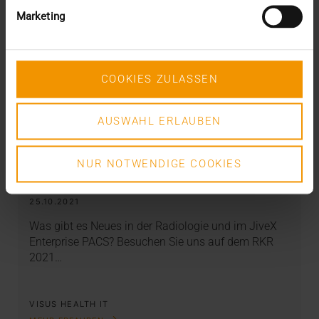
Marketing
COOKIES ZULASSEN
AUSWAHL ERLAUBEN
NEWS
·
EVENTS
NUR NOTWENDIGE COOKIES
RadiologieKongress Ruhr 2021
25.10.2021
Was gibt es Neues in der Radiologie und im JiveX
Enterprise PACS? Besuchen Sie uns auf dem RKR
2021…
VISUS HEALTH IT