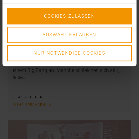
COOKIES ZULASSEN
KOLUMNE
AUSWAHL ERLAUBEN
Das große Vernetzen
NUR NOTWENDIGE COOKIES
07.01.2021
Nicht alle großen Vorhaben kündigen sich mit
einem Big Bang an. Manche schleichen sich still,
leise…
KLAUS KLEBER
MEHR ERFAHREN