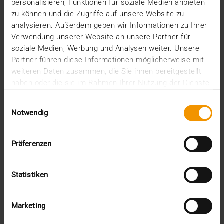
große…
personalisieren, Funktionen für soziale Medien anbieten
zu können und die Zugriffe auf unsere Website zu
analysieren. Außerdem geben wir Informationen zu Ihrer
VISUS HEALTH IT
Verwendung unserer Website an unsere Partner für
MEHR ERFAHREN
soziale Medien, Werbung und Analysen weiter. Unsere
Partner führen diese Informationen möglicherweise mit
weiteren Daten zusammen, die Sie ihnen bereitgestellt
haben oder die sie im Rahmen Ihrer Nutzung der Dienste
gesammelt haben.
Einwilligungsauswahl
Notwendig
Präferenzen
Statistiken
Marketing