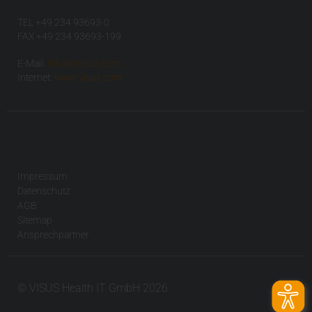
TEL +49 234 93693-0
FAX +49 234 93693-199
E-Mail:
info(at)visus.com
Internet:
www.visus.com
Impressum
Datenschutz
AGB
Sitemap
Ansprechpartner
© VISUS Health IT GmbH 2026