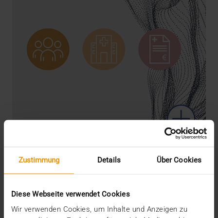
NEWS
Zustimmung
Details
Über Cookies
Immer richtig verbunden
12.01.2021
Diese Webseite verwendet Cookies
Der Austausch medizinischer Daten im
Gesundheitswesen ist aus mehreren Gründen eine
Wir verwenden Cookies, um Inhalte und Anzeigen zu