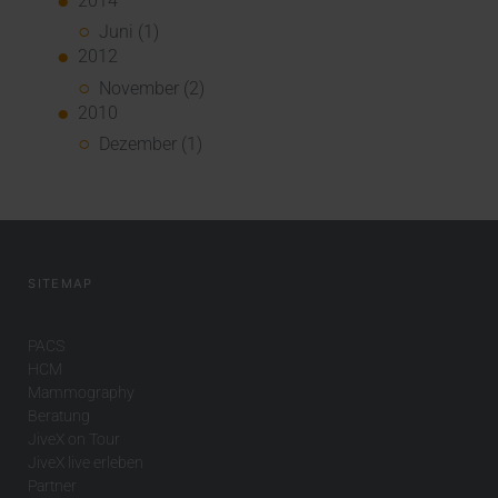
2014
Juni (1)
2012
November (2)
2010
Dezember (1)
SITEMAP
PACS
HCM
Mammography
Beratung
JiveX on Tour
JiveX live erleben
Partner