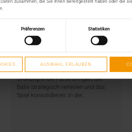
 Daten zusammen, die Sie ihnen bereitgestellt haben oder die s
n.
Präferenzen
Statistiken
NEWS
HCM FAN FIEBER: x-tention
OKIES
AUSWAHL ERLAUBEN
C
27.06.2018
Ordnung in die Partie bringen, die
Bälle strategisch verteilen und das
Spiel konsolidieren: In der…