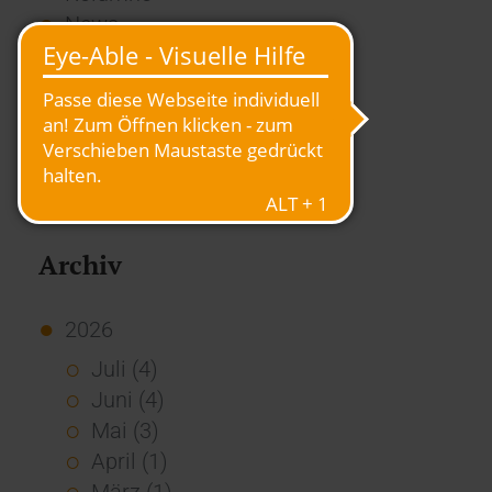
News
Overview
Presse
Report
Standard Echo
Stories
Vernetzung
Archiv
2026
Juli (4)
Juni (4)
Mai (3)
April (1)
März (1)