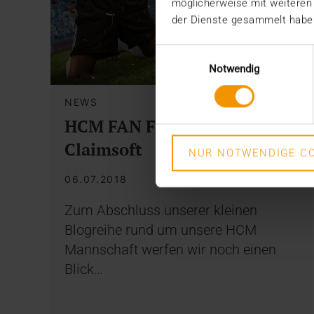
möglicherweise mit weiteren
der Dienste gesammelt habe
Einwilligungsauswahl
Notwendig
NEWS
HCM FAN FIEBER: Mentana-
Claimsoft
NUR NOTWENDIGE CO
06.07.2018
Zum Abschluss unserer kleinen
Blogreihe rund um unsere HCM
Mannschaft werfen wir noch einen
Blick…