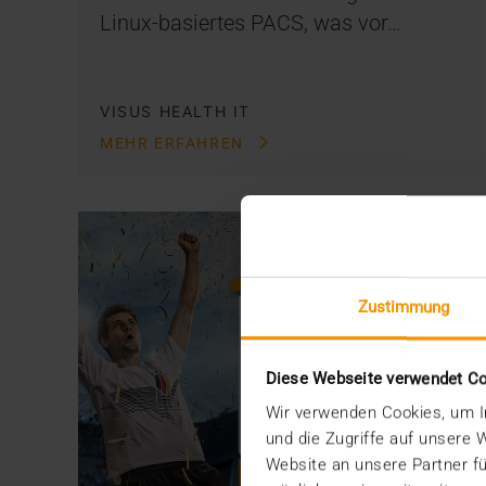
Linux-basiertes PACS, was vor…
VISUS HEALTH IT
MEHR ERFAHREN
Zustimmung
Diese Webseite verwendet C
Wir verwenden Cookies, um In
und die Zugriffe auf unsere
Website an unsere Partner fü