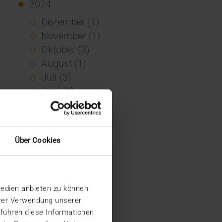
2024
Dezember (1)
November (1)
Oktober (3)
August (1)
Juli (3)
Juni (3)
Mai (7)
April (4)
März (1)
Über Cookies
Februar (3)
Januar (4)
2023
Medien anbieten zu können
Dezember (5)
hrer Verwendung unserer
November (6)
 führen diese Informationen
Oktober (3)