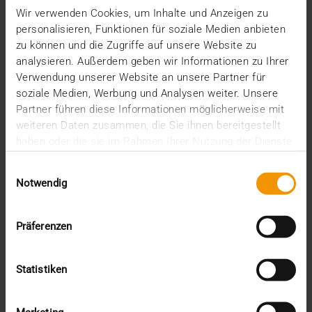
Wir möchten Sie heute über einen wichtigen
Wir verwenden Cookies, um Inhalte und Anzeigen zu
Meilenstein in der erfolgreichen
personalisieren, Funktionen für soziale Medien anbieten
Unternehmensgeschichte…
zu können und die Zugriffe auf unsere Website zu
analysieren. Außerdem geben wir Informationen zu Ihrer
Verwendung unserer Website an unsere Partner für
VISUS HEALTH IT
soziale Medien, Werbung und Analysen weiter. Unsere
MEHR ERFAHREN
Partner führen diese Informationen möglicherweise mit
weiteren Daten zusammen, die Sie ihnen bereitgestellt
haben oder die sie im Rahmen Ihrer Nutzung der Dienste
gesammelt haben.
Einwilligungsauswahl
Notwendig
Präferenzen
Statistiken