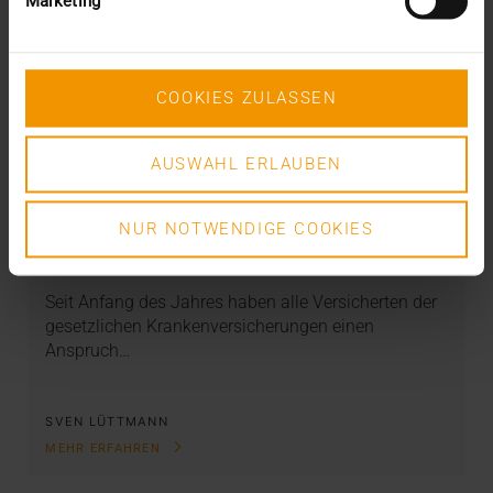
Marketing
COOKIES ZULASSEN
AUSWAHL ERLAUBEN
STANDARD ECHO
Update ePA 2.0: Berechtigungskonzept
sorgt für Unmut
NUR NOTWENDIGE COOKIES
01.06.2021
Seit Anfang des Jahres haben alle Versicherten der
gesetzlichen Krankenversicherungen einen
Anspruch…
SVEN LÜTTMANN
MEHR ERFAHREN