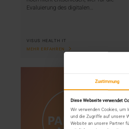
Evaluierung des digitalen…
VISUS HEALTH IT
MEHR ERFAHREN
Zustimmung
Diese Webseite verwendet C
Wir verwenden Cookies, um In
und die Zugriffe auf unsere
Website an unsere Partner fü