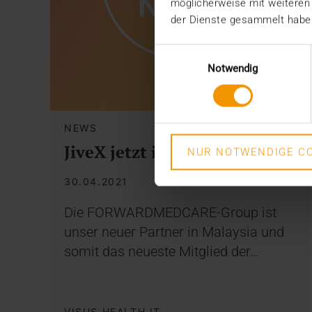
möglicherweise mit weiteren
der Dienste gesammelt habe
Einwilligungsauswahl
Notwendig
NEWS
JiveX jetzt in Malaysia
NUR NOTWENDIGE CO
30.04.2021
Die FORWARDMEDCARE-Group ist
unser neuer Partner in Malaysia und
somit das neueste Mitglied der…
VISUS HEALTH IT