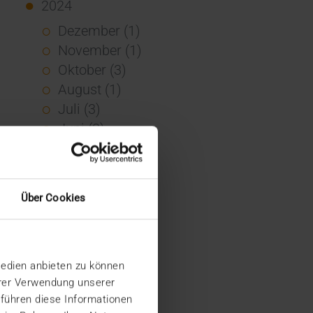
2024
Dezember (1)
November (1)
Oktober (3)
August (1)
Juli (3)
Juni (3)
Mai (7)
April (4)
März (1)
Über Cookies
Februar (3)
Januar (4)
2023
Medien anbieten zu können
Dezember (5)
hrer Verwendung unserer
November (6)
 führen diese Informationen
Oktober (3)