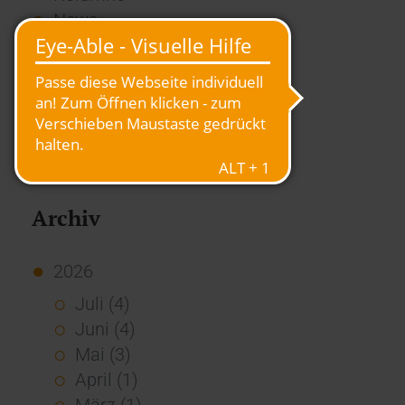
News
Overview
Presse
Report
Standard Echo
Stories
Vernetzung
Archiv
2026
Juli (4)
Juni (4)
Mai (3)
April (1)
März (1)