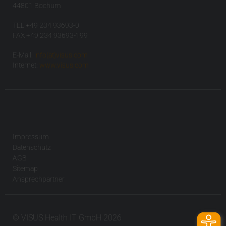
44801 Bochum
TEL +49 234 93693-0
FAX +49 234 93693-199
E-Mail:
info(at)visus.com
Internet:
www.visus.com
Impressum
Datenschutz
AGB
Sitemap
Ansprechpartner
© VISUS Health IT GmbH 2026