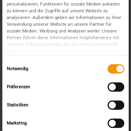
personalisieren, Funktionen für soziale Medien anbieten
Gesunde Arbeitsplätze, ein faires Miteinander, die
zu können und die Zugriffe auf unsere Website zu
Förderung sozialer Projekte und der Schutz der…
analysieren. Außerdem geben wir Informationen zu Ihrer
Verwendung unserer Website an unsere Partner für
soziale Medien, Werbung und Analysen weiter. Unsere
AMELIE HOLSTEIN
Partner führen diese Informationen möglicherweise mit
MEHR ERFAHREN
weiteren Daten zusammen, die Sie ihnen bereitgestellt
haben oder die sie im Rahmen Ihrer Nutzung der Dienste
gesammelt haben.
Einwilligungsauswahl
Notwendig
Präferenzen
Statistiken
Marketing