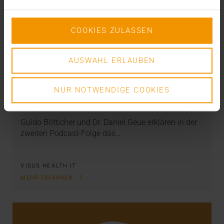
COOKIES ZULASSEN
AUSWAHL ERLAUBEN
NEWS
Endlich gibt´s Geld
NUR NOTWENDIGE COOKIES
04.11.2020
Guido Bötticher und Dr. Daniel Geue erklären in der
zweiten Podcast-Folge das…
VISUS HEALTH IT
MEHR ERFAHREN