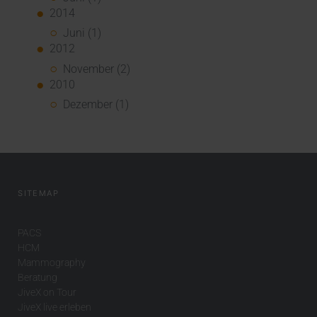
2014
Juni (1)
2012
November (2)
2010
Dezember (1)
SITEMAP
PACS
HCM
Mammography
Beratung
JiveX on Tour
JiveX live erleben