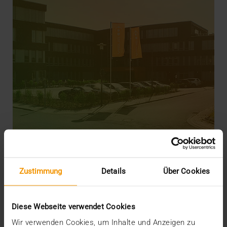
Zustimmung
Details
Über Cookies
CSR
Gesellschaftliche Verantwortung als
Unternehmensziel
Diese Webseite verwendet Cookies
12.11.2020
Wir verwenden Cookies, um Inhalte und Anzeigen zu