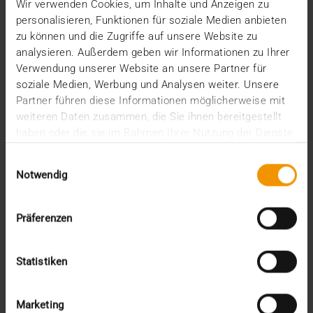
Unser Anwendertag 2018 in Bochum weckte wieder
Wir verwenden Cookies, um Inhalte und Anzeigen zu
einmal das Interesse zahlreicher JiveX Nutzer.
personalisieren, Funktionen für soziale Medien anbieten
Rund…
zu können und die Zugriffe auf unsere Website zu
analysieren. Außerdem geben wir Informationen zu Ihrer
Verwendung unserer Website an unsere Partner für
VISUS HEALTH IT
soziale Medien, Werbung und Analysen weiter. Unsere
MEHR ERFAHREN
Partner führen diese Informationen möglicherweise mit
weiteren Daten zusammen, die Sie ihnen bereitgestellt
haben oder die sie im Rahmen Ihrer Nutzung der Dienste
gesammelt haben.
Einwilligungsauswahl
Notwendig
Präferenzen
Statistiken
Marketing