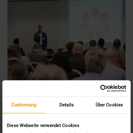
Zustimmung
Details
Über Cookies
EVENTS
·
NEWS
Voller Saal, volles Programm
10.09.2018
Diese Webseite verwendet Cookies