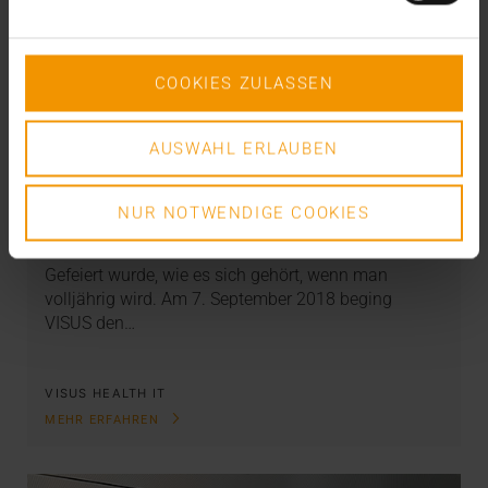
COOKIES ZULASSEN
AUSWAHL ERLAUBEN
INTERN
·
NEWS
Was für ein (Volljährigkeits-) Fest!
NUR NOTWENDIGE COOKIES
10.09.2018
Gefeiert wurde, wie es sich gehört, wenn man
volljährig wird. Am 7. September 2018 beging
VISUS den…
VISUS HEALTH IT
MEHR ERFAHREN