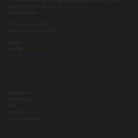
ein Unternehmen der CompuGroup Medical SE & Co. KGaA
Gesundheitscampus-Süd 15
44801 Bochum
TEL +49 234 93693-0
FAX +49 234 93693-199
E-Mail:
info(at)visus.com
Internet:
www.visus.com
Impressum
Datenschutz
AGB
Sitemap
Ansprechpartner