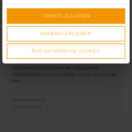
COOKIES ZULASSEN
NEWS
AUSWAHL ERLAUBEN
Helden in Serie: Das Diakonie-Klinikum
Stuttgart und JiveX
NUR NOTWENDIGE COOKIES
10.12.2021
Authentische Einblicke in den Alltag eines
Großstadtklinikums sind selten. Umso spannender
und…
VISUS HEALTH IT
MEHR ERFAHREN