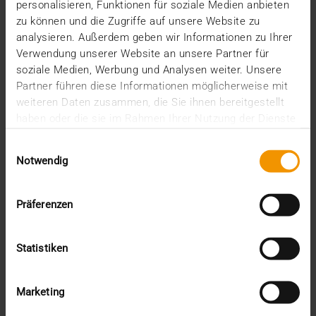
betroffen.
personalisieren, Funktionen für soziale Medien anbieten
zu können und die Zugriffe auf unsere Website zu
analysieren. Außerdem geben wir Informationen zu Ihrer
VISUS HEALTH IT
Verwendung unserer Website an unsere Partner für
MEHR ERFAHREN
soziale Medien, Werbung und Analysen weiter. Unsere
Partner führen diese Informationen möglicherweise mit
weiteren Daten zusammen, die Sie ihnen bereitgestellt
haben oder die sie im Rahmen Ihrer Nutzung der Dienste
gesammelt haben.
Einwilligungsauswahl
Notwendig
Präferenzen
Statistiken
Marketing