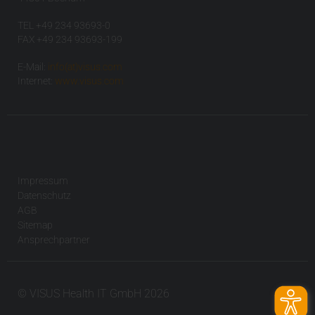
TEL +49 234 93693-0
FAX +49 234 93693-199
E-Mail:
info(at)visus.com
Internet:
www.visus.com
Impressum
Datenschutz
AGB
Sitemap
Ansprechpartner
© VISUS Health IT GmbH 2026