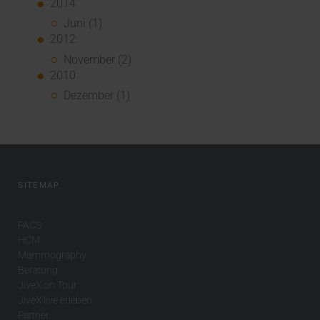
2014
Juni (1)
2012
November (2)
2010
Dezember (1)
SITEMAP
PACS
HCM
Mammography
Beratung
JiveX on Tour
JiveX live erleben
Partner