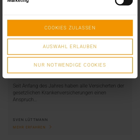
Marketing
COOKIES ZULASSEN
AUSWAHL ERLAUBEN
STANDARD ECHO
Update ePA 2.0: Berechtigungskonzept
sorgt für Unmut
NUR NOTWENDIGE COOKIES
01.06.2021
Seit Anfang des Jahres haben alle Versicherten der
gesetzlichen Krankenversicherungen einen
Anspruch…
SVEN LÜTTMANN
MEHR ERFAHREN