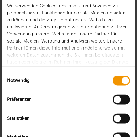
Wir möchten Sie heute über einen wichtigen
Wir verwenden Cookies, um Inhalte und Anzeigen zu
Meilenstein in der erfolgreichen
personalisieren, Funktionen für soziale Medien anbieten
Unternehmensgeschichte…
zu können und die Zugriffe auf unsere Website zu
analysieren. Außerdem geben wir Informationen zu Ihrer
Verwendung unserer Website an unsere Partner für
VISUS HEALTH IT
soziale Medien, Werbung und Analysen weiter. Unsere
MEHR ERFAHREN
Partner führen diese Informationen möglicherweise mit
weiteren Daten zusammen, die Sie ihnen bereitgestellt
haben oder die sie im Rahmen Ihrer Nutzung der Dienste
gesammelt haben.
Einwilligungsauswahl
Notwendig
Präferenzen
Statistiken