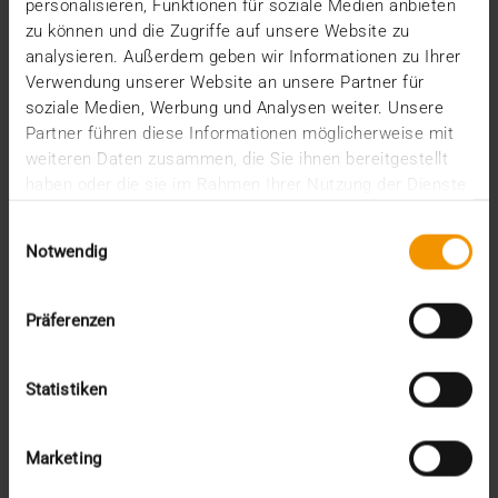
große…
personalisieren, Funktionen für soziale Medien anbieten
zu können und die Zugriffe auf unsere Website zu
analysieren. Außerdem geben wir Informationen zu Ihrer
VISUS HEALTH IT
Verwendung unserer Website an unsere Partner für
MEHR ERFAHREN
soziale Medien, Werbung und Analysen weiter. Unsere
Partner führen diese Informationen möglicherweise mit
weiteren Daten zusammen, die Sie ihnen bereitgestellt
haben oder die sie im Rahmen Ihrer Nutzung der Dienste
gesammelt haben.
Einwilligungsauswahl
Notwendig
Präferenzen
Statistiken
Marketing