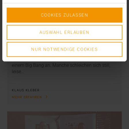
COOKIES ZULASSEN
KOLUMNE
AUSWAHL ERLAUBEN
Das große Vernetzen
NUR NOTWENDIGE COOKIES
07.01.2021
Nicht alle großen Vorhaben kündigen sich mit
einem Big Bang an. Manche schleichen sich still,
leise…
KLAUS KLEBER
MEHR ERFAHREN