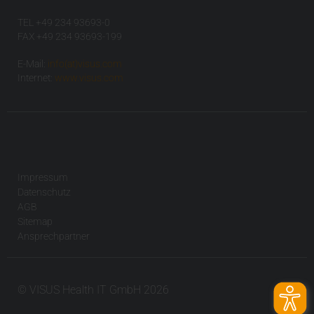
TEL +49 234 93693-0
FAX +49 234 93693-199
E-Mail:
info(at)visus.com
Internet:
www.visus.com
Impressum
Datenschutz
AGB
Sitemap
Ansprechpartner
© VISUS Health IT GmbH 2026