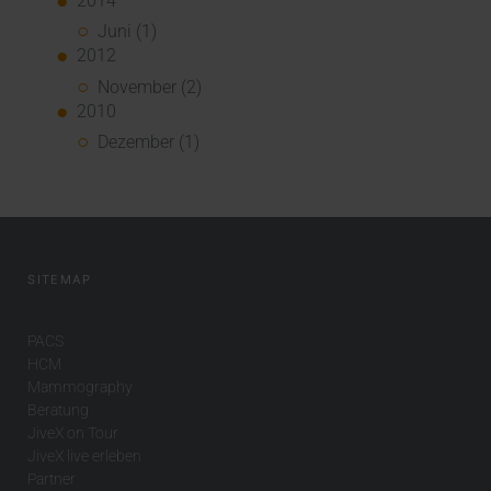
2014
Juni (1)
2012
November (2)
2010
Dezember (1)
SITEMAP
PACS
HCM
Mammography
Beratung
JiveX on Tour
JiveX live erleben
Partner