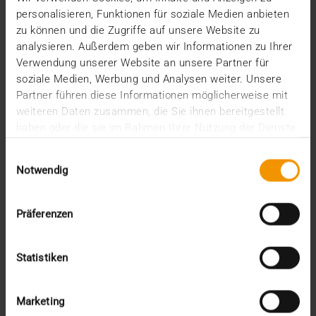
…
personalisieren, Funktionen für soziale Medien anbieten
zu können und die Zugriffe auf unsere Website zu
analysieren. Außerdem geben wir Informationen zu Ihrer
VISUS HEALTH IT
Verwendung unserer Website an unsere Partner für
MEHR ERFAHREN
soziale Medien, Werbung und Analysen weiter. Unsere
Partner führen diese Informationen möglicherweise mit
weiteren Daten zusammen, die Sie ihnen bereitgestellt
haben oder die sie im Rahmen Ihrer Nutzung der Dienste
gesammelt haben.
Einwilligungsauswahl
Notwendig
Präferenzen
Statistiken
Marketing