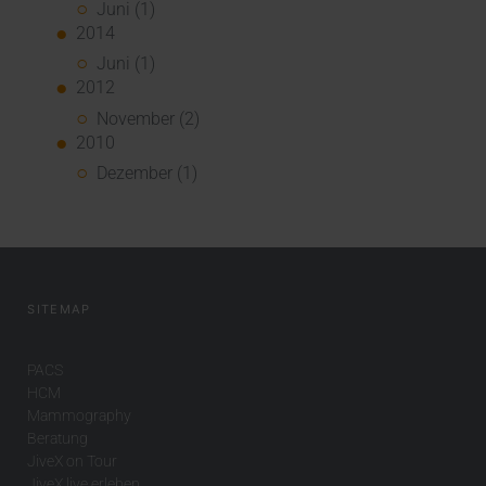
Juni (1)
2014
Juni (1)
2012
November (2)
2010
Dezember (1)
SITEMAP
PACS
HCM
Mammography
Beratung
JiveX on Tour
JiveX live erleben