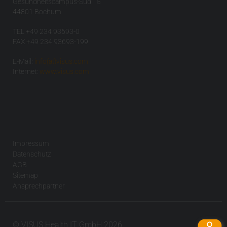
Gesundheitscampus-Süd 15
44801 Bochum
TEL +49 234 93693-0
FAX +49 234 93693-199
E-Mail:
info(at)visus.com
Internet:
www.visus.com
Impressum
Datenschutz
AGB
Sitemap
Ansprechpartner
© VISUS Health IT GmbH 2026