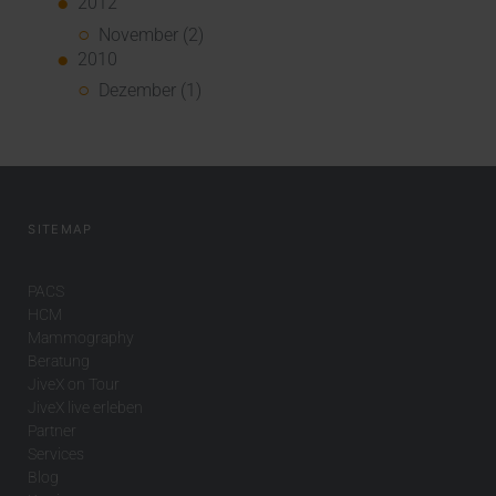
2012
November (2)
2010
Dezember (1)
SITEMAP
PACS
HCM
Mammography
Beratung
JiveX on Tour
JiveX live erleben
Partner
Services
Blog