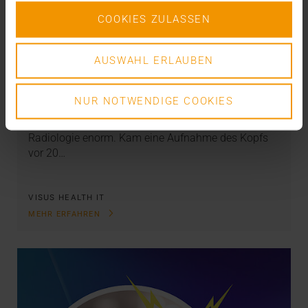
COOKIES ZULASSEN
STORIES
AUSWAHL ERLAUBEN
Das PACS als Datendepot
08.05.2024
NUR NOTWENDIGE COOKIES
Schon heute ist das Datenaufkommen in der
Radiologie enorm. Kam eine Aufnahme des Kopfs
vor 20…
VISUS HEALTH IT
MEHR ERFAHREN