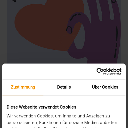
STORIES
Die KI wird der Partner der
Zustimmung
Details
Über Cookies
Beschäftigten im Gesundheitswesen
08.05.2024
Diese Webseite verwendet Cookies
Dass die KI in der Radiologie zunehmend Fuß fasst,
Wir verwenden Cookies, um Inhalte und Anzeigen zu
wird allgemein und völlig zu Recht als Erfolg und…
personalisieren, Funktionen für soziale Medien anbieten