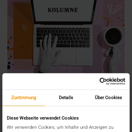
Zustimmung
Details
Über Cookies
KOLUMNE
Der Assistent auf dem Smartphone
15.01.2026
Diese Webseite verwendet Cookies
Mehrere europäische Teams der CGM arbeiten an
Wir verwenden Cookies, um Inhalte und Anzeigen zu