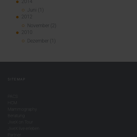
2014
Juni (1)
2012
November (2)
2010
Dezember (1)
SITEMAP
PACS
HCM
Mammography
Beratung
JiveX on Tour
JiveX live erleben
Partner