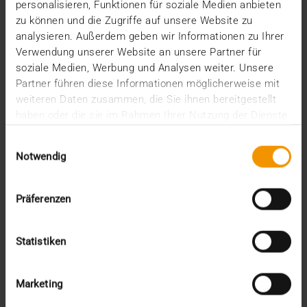
KI-gestützten Werkzeugen für Abläufe in Kliniken
personalisieren, Funktionen für soziale Medien anbieten
und…
zu können und die Zugriffe auf unsere Website zu
analysieren. Außerdem geben wir Informationen zu Ihrer
Verwendung unserer Website an unsere Partner für
VISUS HEALTH IT
soziale Medien, Werbung und Analysen weiter. Unsere
MEHR ERFAHREN
Partner führen diese Informationen möglicherweise mit
weiteren Daten zusammen, die Sie ihnen bereitgestellt
haben oder die sie im Rahmen Ihrer Nutzung der Dienste
gesammelt haben.
Einwilligungsauswahl
Notwendig
Präferenzen
Statistiken
Marketing