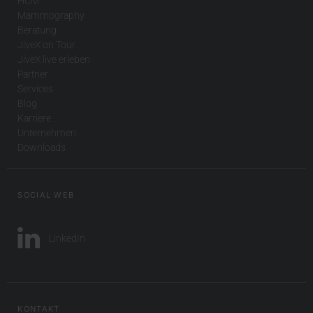
HCM
Mammography
Beratung
JiveX on Tour
JiveX live erleben
Partner
Services
Blog
Karriere
Unternehmen
Downloads
SOCIAL WEB
LinkedIn
KONTAKT