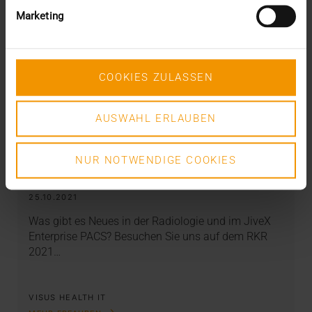
Marketing
COOKIES ZULASSEN
AUSWAHL ERLAUBEN
NEWS
·
EVENTS
NUR NOTWENDIGE COOKIES
RadiologieKongress Ruhr 2021
25.10.2021
Was gibt es Neues in der Radiologie und im JiveX
Enterprise PACS? Besuchen Sie uns auf dem RKR
2021…
VISUS HEALTH IT