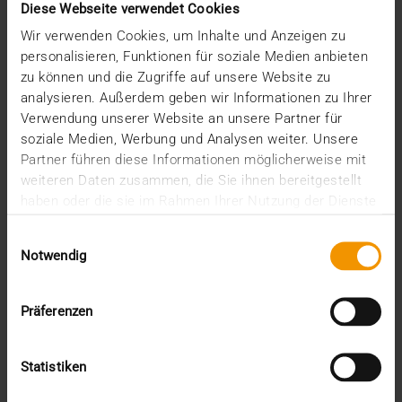
und Rhein
Diese Webseite verwendet Cookies
02.11.2021
Wir verwenden Cookies, um Inhalte und Anzeigen zu
personalisieren, Funktionen für soziale Medien anbieten
Mit rund 8.000 Mitarbeitenden weltweit vereint die
zu können und die Zugriffe auf unsere Website zu
CompuGroup Medical (CGM) extrem viel Know-how
analysieren. Außerdem geben wir Informationen zu Ihrer
in…
Verwendung unserer Website an unsere Partner für
soziale Medien, Werbung und Analysen weiter. Unsere
Partner führen diese Informationen möglicherweise mit
VISUS HEALTH IT
weiteren Daten zusammen, die Sie ihnen bereitgestellt
MEHR ERFAHREN
haben oder die sie im Rahmen Ihrer Nutzung der Dienste
gesammelt haben.
Einwilligungsauswahl
Notwendig
Präferenzen
Statistiken