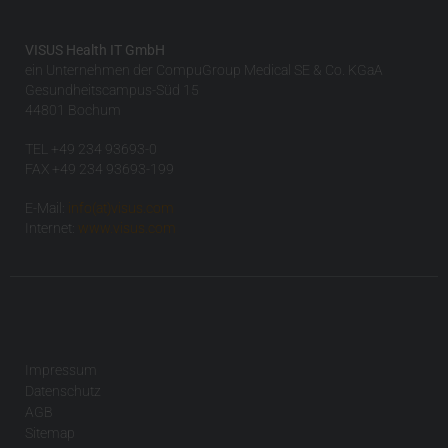
VISUS Health IT GmbH
ein Unternehmen der CompuGroup Medical SE & Co. KGaA
Gesundheitscampus-Süd 15
44801 Bochum
TEL +49 234 93693-0
FAX +49 234 93693-199
E-Mail:
info(at)visus.com
Internet:
www.visus.com
Impressum
Datenschutz
AGB
Sitemap