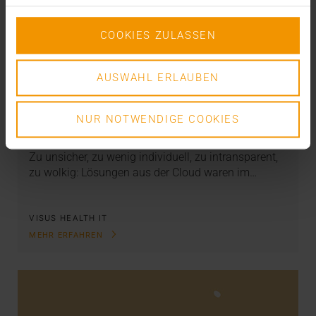
COOKIES ZULASSEN
AUSWAHL ERLAUBEN
STORIES
VISUS Cloud - Next Level
NUR NOTWENDIGE COOKIES
04.05.2023
Zu unsicher, zu wenig individuell, zu intransparent,
zu wolkig: Lösungen aus der Cloud waren im…
VISUS HEALTH IT
MEHR ERFAHREN