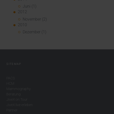
Juni (1)
2012
November (2)
2010
Dezember (1)
SITEMAP
PACS
HCM
Mammography
Beratung
JiveX on Tour
JiveX live erleben
Partner