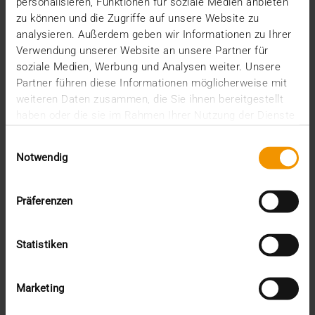
personalisieren, Funktionen für soziale Medien anbieten
Da…
zu können und die Zugriffe auf unsere Website zu
analysieren. Außerdem geben wir Informationen zu Ihrer
Verwendung unserer Website an unsere Partner für
VISUS HEALTH IT
soziale Medien, Werbung und Analysen weiter. Unsere
MEHR ERFAHREN
Partner führen diese Informationen möglicherweise mit
weiteren Daten zusammen, die Sie ihnen bereitgestellt
haben oder die sie im Rahmen Ihrer Nutzung der Dienste
gesammelt haben.
Einwilligungsauswahl
Notwendig
Präferenzen
Statistiken
Marketing