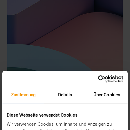
Zustimmung
Details
Über Cookies
STORIES
Die Cloud, dein Freund und Helfer
09.05.2023
Diese Webseite verwendet Cookies
Die Frage, ob Krankenhaus-IT überhaupt in die
Wir verwenden Cookies, um Inhalte und Anzeigen zu
Cloud wechselt, stellt sich heute gar nicht mehr.