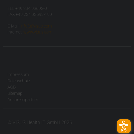
TEL +49 234 93693-0
FAX +49 234 93693-199
E-Mail:
info(at)visus.com
Internet:
www.visus.com
Impressum
Datenschutz
AGB
Sitemap
Ansprechpartner
© VISUS Health IT GmbH 2026