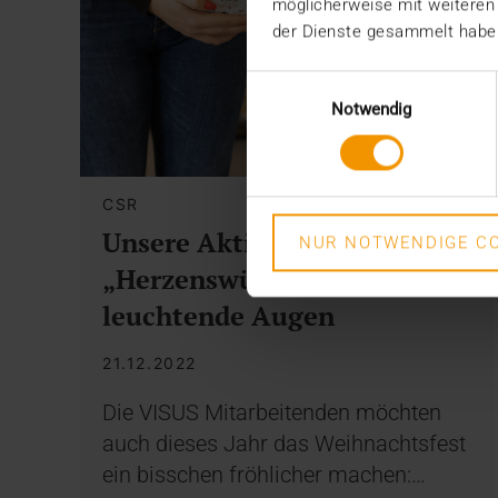
möglicherweise mit weiteren
der Dienste gesammelt habe
Einwilligungsauswahl
Notwendig
CSR
Unsere Aktion
NUR NOTWENDIGE CO
„Herzenswünsche“ sorgt für
leuchtende Augen
21.12.2022
Die VISUS Mitarbeitenden möchten
auch dieses Jahr das Weihnachtsfest
ein bisschen fröhlicher machen:…