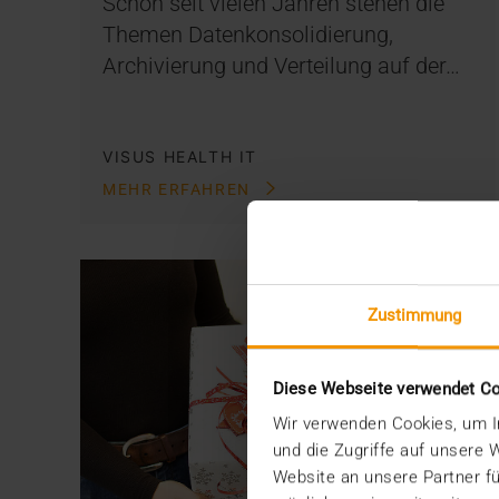
Schon seit vielen Jahren stehen die
Themen Datenkonsolidierung,
Archivierung und Verteilung auf der…
VISUS HEALTH IT
MEHR ERFAHREN
Zustimmung
Diese Webseite verwendet C
Wir verwenden Cookies, um In
und die Zugriffe auf unsere
Website an unsere Partner fü