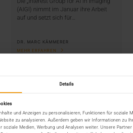
Die „Interest Group for AI in Imaging“
(AIGI) nimmt im Januar ihre Arbeit
auf und setzt sich für…
DR. MARC KÄMMERER
MEHR ERFAHREN
Details
ookies
halte und Anzeigen zu personalisieren, Funktionen für soziale 
 Website zu analysieren. Außerdem geben wir Informationen zu I
r soziale Medien, Werbung und Analysen weiter. Unsere Partner