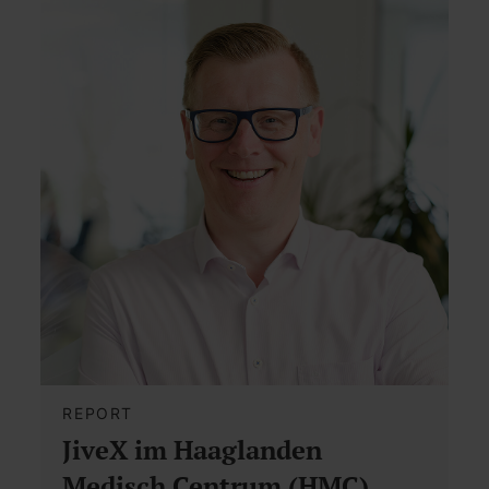
REPORT
JiveX im Haaglanden
Medisch Centrum (HMC)