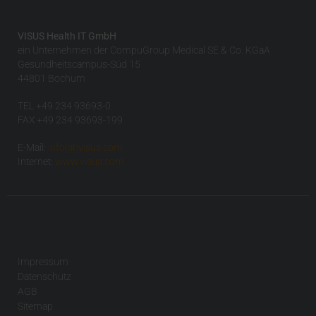
VISUS Health IT GmbH
ein Unternehmen der CompuGroup Medical SE & Co. KGaA
Gesundheitscampus-Süd 15
44801 Bochum
TEL +49 234 93693-0
FAX +49 234 93693-199
E-Mail:
info(at)visus.com
Internet:
www.visus.com
Impressum
Datenschutz
AGB
Sitemap