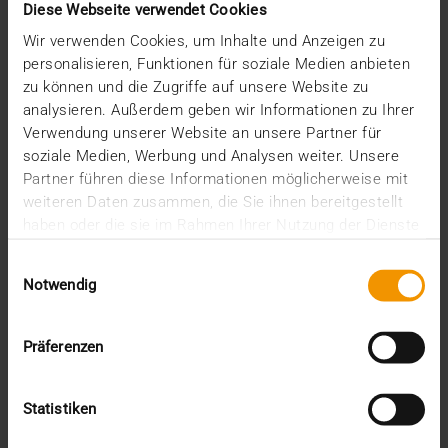
Diese Webseite verwendet Cookies
03.07.2017
Wir verwenden Cookies, um Inhalte und Anzeigen zu
Nicht gerade zimperlich, aber mit einem
personalisieren, Funktionen für soziale Medien anbieten
sympathischen Augenzwinkern präsentierte Autor,
zu können und die Zugriffe auf unsere Website zu
Kolumnist,…
analysieren. Außerdem geben wir Informationen zu Ihrer
Verwendung unserer Website an unsere Partner für
soziale Medien, Werbung und Analysen weiter. Unsere
VISUS HEALTH IT
Partner führen diese Informationen möglicherweise mit
MEHR ERFAHREN
weiteren Daten zusammen, die Sie ihnen bereitgestellt
haben oder die sie im Rahmen Ihrer Nutzung der Dienste
gesammelt haben.
Einwilligungsauswahl
Notwendig
Präferenzen
Statistiken