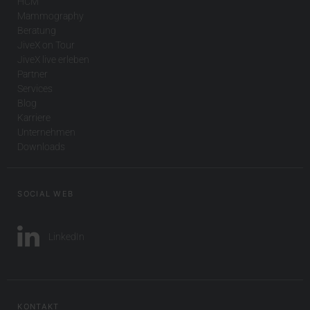
HCM
Mammography
Beratung
JiveX on Tour
JiveX live erleben
Partner
Services
Blog
Karriere
Unternehmen
Downloads
SOCIAL WEB
LinkedIn
KONTAKT