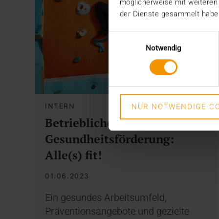
möglicherweise mit weiteren
der Dienste gesammelt habe
Einwilligungsauswahl
Notwendig
INTERN
NUR NOTWENDIGE CO
Betriebliche
Gesundheitsförderung:
Alle(s) fit!
01.06.2023
Ein gesundes Arbeitsumfeld,
Präventionsangebote und gezielte