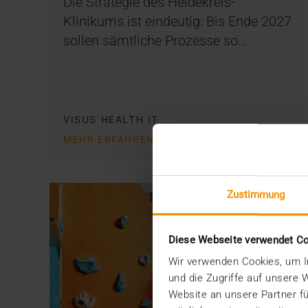
Die Strategie des Heidekreis-
Klinikums ist eindeutig: Bis Ende 2027
sollen sämtliche Prozesse so…
VISUS HEALTH IT
MEHR ERFAHREN
Zustimmung
Diese Webseite verwendet C
Wir verwenden Cookies, um In
und die Zugriffe auf unsere
Website an unsere Partner fü