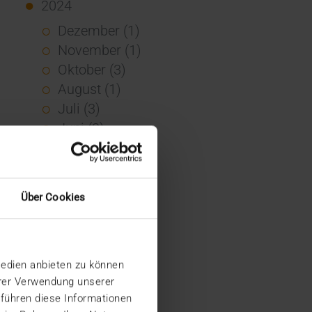
2024
Dezember (1)
November (1)
Oktober (3)
August (1)
Juli (3)
Juni (3)
Mai (7)
April (4)
März (1)
Über Cookies
Februar (3)
Januar (4)
2023
Medien anbieten zu können
Dezember (5)
hrer Verwendung unserer
November (6)
 führen diese Informationen
Oktober (3)