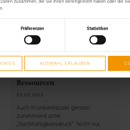
 Daten zusammen, die Sie ihnen bereitgestellt haben oder die s
n.
Präferenzen
Statistiken
OVERVIEW
OKIES
AUSWAHL ERLAUBEN
C
Digitalisierung spart
Ressourcen
23.05.2023
Auch Krankenhäuser geraten
zunehmend unter
„Nachhaltigkeitsdruck“. Nicht nur,