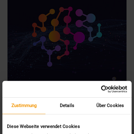
REPORT
Zustimmung
Details
Über Cookies
JiveX Upload am Universitätsspital
Basel
Diese Webseite verwendet Cookies
08.03.2023