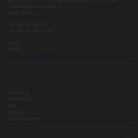
ein Unternehmen der CompuGroup Medical SE & Co. KGaA
Gesundheitscampus-Süd 15
44801 Bochum
TEL +49 234 93693-0
FAX +49 234 93693-199
E-Mail:
info(at)visus.com
Internet:
www.visus.com
Impressum
Datenschutz
AGB
Sitemap
Ansprechpartner