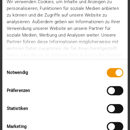
Wir verwenden Cookies, um Inhalte und Anzeigen zu
MRT-Bilddatensätze von A nach B zu transferieren
personalisieren, Funktionen für soziale Medien anbieten
ist aufgrund der Dateigröße nach wie vor eine…
zu können und die Zugriffe auf unsere Website zu
analysieren. Außerdem geben wir Informationen zu Ihrer
Verwendung unserer Website an unsere Partner für
VISUS HEALTH IT
soziale Medien, Werbung und Analysen weiter. Unsere
MEHR ERFAHREN
Partner führen diese Informationen möglicherweise mit
weiteren Daten zusammen, die Sie ihnen bereitgestellt
haben oder die sie im Rahmen Ihrer Nutzung der Dienste
gesammelt haben.
Einwilligungsauswahl
Notwendig
Präferenzen
Statistiken
Marketing