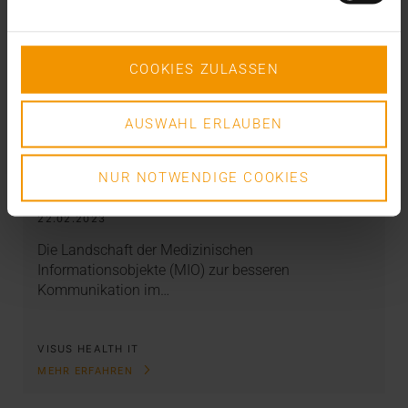
COOKIES ZULASSEN
AUSWAHL ERLAUBEN
STANDARD ECHO
Der eBildbefund: Neues MIO im
NUR NOTWENDIGE COOKIES
Anmarsch
22.02.2023
Die Landschaft der Medizinischen
Informationsobjekte (MIO) zur besseren
Kommunikation im…
VISUS HEALTH IT
MEHR ERFAHREN