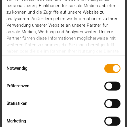
verbessern, ist…
personalisieren, Funktionen für soziale Medien anbieten
zu können und die Zugriffe auf unsere Website zu
analysieren. Außerdem geben wir Informationen zu Ihrer
VISUS HEALTH IT
Verwendung unserer Website an unsere Partner für
MEHR ERFAHREN
soziale Medien, Werbung und Analysen weiter. Unsere
Partner führen diese Informationen möglicherweise mit
weiteren Daten zusammen, die Sie ihnen bereitgestellt
haben oder die sie im Rahmen Ihrer Nutzung der Dienste
gesammelt haben.
Einwilligungsauswahl
Notwendig
Präferenzen
Statistiken
Marketing