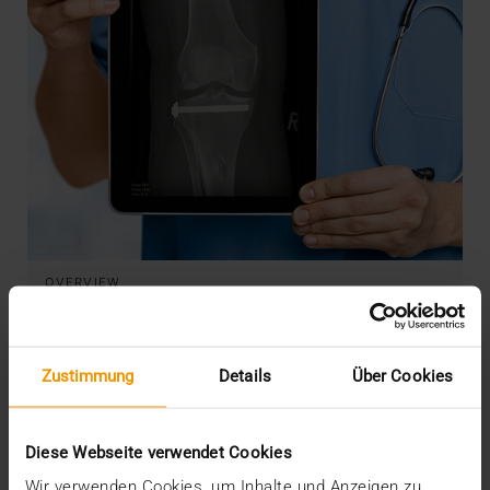
OVERVIEW
JiveX Mobile und JiveX Web –
Datenzugriff zu jeder Zeit und an jedem
Ort
Zustimmung
Details
Über Cookies
23.03.2018
Um den medizinischen Workflow und damit
Diese Webseite verwendet Cookies
letztlich auch die Versorgungsqualität zu
Wir verwenden Cookies, um Inhalte und Anzeigen zu