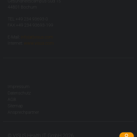
Gesundheitscampus-Süd 15
44801 Bochum
TEL +49 234 93693-0
FAX +49 234 93693-199
E-Mail:
info(at)visus.com
Internet:
www.visus.com
Impressum
Datenschutz
AGB
Sitemap
Ansprechpartner
© VISUS Health IT GmbH 2026