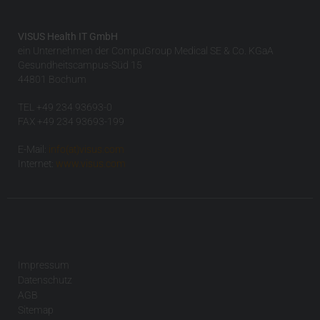
VISUS Health IT GmbH
ein Unternehmen der CompuGroup Medical SE & Co. KGaA
Gesundheitscampus-Süd 15
44801 Bochum
TEL +49 234 93693-0
FAX +49 234 93693-199
E-Mail:
info(at)visus.com
Internet:
www.visus.com
Impressum
Datenschutz
AGB
Sitemap