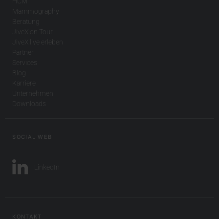
HCM
Mammography
Beratung
JiveX on Tour
JiveX live erleben
Partner
Services
Blog
Karriere
Unternehmen
Downloads
SOCIAL WEB
LinkedIn
KONTAKT