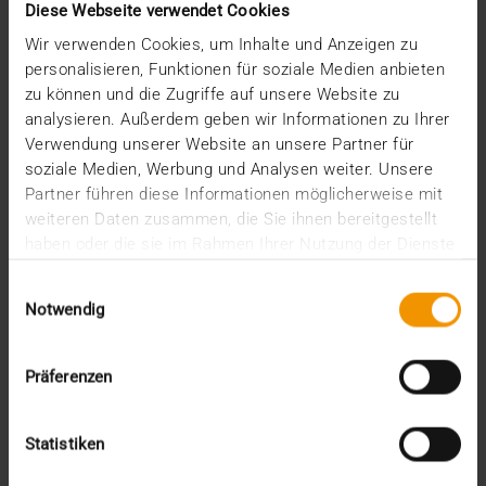
Diese Webseite verwendet Cookies
03.07.2017
Wir verwenden Cookies, um Inhalte und Anzeigen zu
Nicht gerade zimperlich, aber mit einem
personalisieren, Funktionen für soziale Medien anbieten
sympathischen Augenzwinkern präsentierte Autor,
zu können und die Zugriffe auf unsere Website zu
Kolumnist,…
analysieren. Außerdem geben wir Informationen zu Ihrer
Verwendung unserer Website an unsere Partner für
soziale Medien, Werbung und Analysen weiter. Unsere
VISUS HEALTH IT
Partner führen diese Informationen möglicherweise mit
MEHR ERFAHREN
weiteren Daten zusammen, die Sie ihnen bereitgestellt
haben oder die sie im Rahmen Ihrer Nutzung der Dienste
gesammelt haben.
Einwilligungsauswahl
Notwendig
Präferenzen
Statistiken