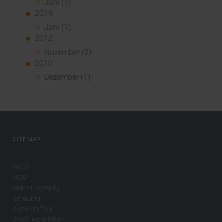
Juni (1)
2014
Juni (1)
2012
November (2)
2010
Dezember (1)
SITEMAP
PACS
HCM
Mammography
Beratung
JiveX on Tour
JiveX live erleben