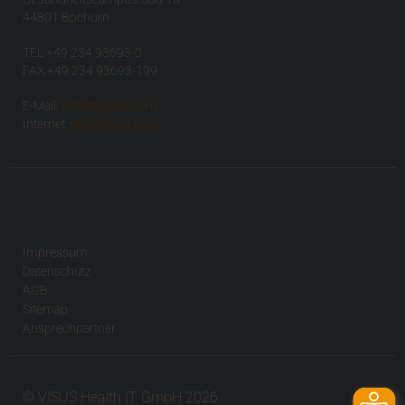
44801 Bochum
TEL +49 234 93693-0
FAX +49 234 93693-199
E-Mail:
info(at)visus.com
Internet:
www.visus.com
Impressum
Datenschutz
AGB
Sitemap
Ansprechpartner
© VISUS Health IT GmbH 2026