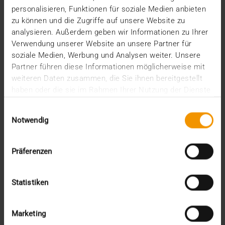
Lieblingsthema rund um die Spiele der Deutschen…
personalisieren, Funktionen für soziale Medien anbieten
zu können und die Zugriffe auf unsere Website zu
analysieren. Außerdem geben wir Informationen zu Ihrer
VISUS HEALTH IT
Verwendung unserer Website an unsere Partner für
MEHR ERFAHREN
soziale Medien, Werbung und Analysen weiter. Unsere
Partner führen diese Informationen möglicherweise mit
weiteren Daten zusammen, die Sie ihnen bereitgestellt
haben oder die sie im Rahmen Ihrer Nutzung der Dienste
gesammelt haben.
Einwilligungsauswahl
Notwendig
Präferenzen
Statistiken
Marketing