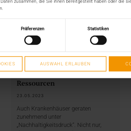
 Daten zusammen, die Sie ihnen bereitgestellt haben oder die s
n.
Präferenzen
Statistiken
OVERVIEW
OKIES
AUSWAHL ERLAUBEN
C
Digitalisierung spart
Ressourcen
23.05.2023
Auch Krankenhäuser geraten
zunehmend unter
„Nachhaltigkeitsdruck“. Nicht nur,