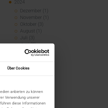
2024
Dezember (1)
November (1)
Oktober (3)
August (1)
Juli (3)
Juni (3)
Mai (7)
April (4)
März (1)
Über Cookies
Februar (3)
Januar (4)
2023
Medien anbieten zu können
Dezember (5)
hrer Verwendung unserer
November (6)
 führen diese Informationen
Oktober (3)