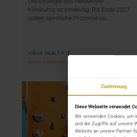
Die Strategie des Heidekreis-
Klinikums ist eindeutig: Bis Ende 2027
sollen sämtliche Prozesse so…
VISUS HEALTH IT
MEHR ERFAHREN
Zustimmung
Diese Webseite verwendet C
Wir verwenden Cookies, um In
und die Zugriffe auf unsere
Website an unsere Partner fü