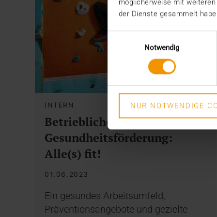
möglicherweise mit weiteren
der Dienste gesammelt habe
Einwilligungsauswahl
Notwendig
INTERN
NUR NOTWENDIGE CO
Betriebliche
Gesundheitsförderung:
Alle(s) fit!
01.06.2023
Ein gesundes Arbeitsumfeld,
Präventionsangebote und gezielte