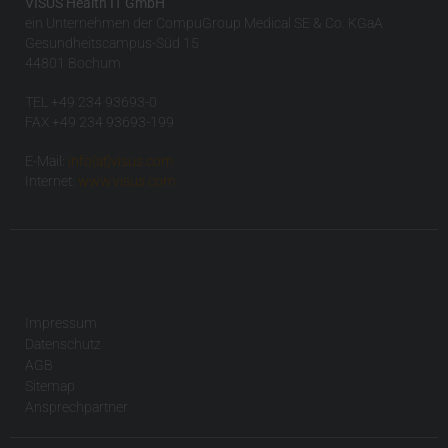
VISUS Health IT GmbH
ein Unternehmen der CompuGroup Medical SE & Co. KGaA
Gesundheitscampus-Süd 15
44801 Bochum
TEL +49 234 93693-0
FAX +49 234 93693-199
E-Mail:
info(at)visus.com
Internet:
www.visus.com
Impressum
Datenschutz
AGB
Sitemap
Ansprechpartner