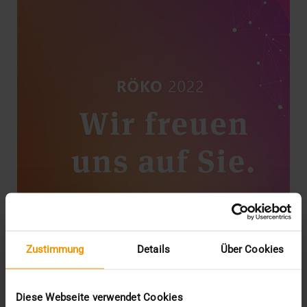
Zustimmung
Details
Über Cookies
EVENTS
Treffen Sie uns auf dem Röko
Diese Webseite verwendet Cookies