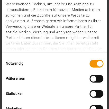
03.05.2022
Wir verwenden Cookies, um Inhalte und Anzeigen zu
personalisieren, Funktionen für soziale Medien anbieten
„Vielfalt leben – Zukunft gestalten“: So lautet das
zu können und die Zugriffe auf unsere Website zu
Motto des diesjährigen, 103. Röntgenkongresses,…
analysieren. Außerdem geben wir Informationen zu Ihrer
Verwendung unserer Website an unsere Partner für
soziale Medien, Werbung und Analysen weiter. Unsere
VISUS HEALTH IT
Partner führen diese Informationen möglicherweise mit
MEHR ERFAHREN
weiteren Daten zusammen, die Sie ihnen bereitgestellt
haben oder die sie im Rahmen Ihrer Nutzung der Dienste
gesammelt haben.
Einwilligungsauswahl
Notwendig
Präferenzen
Statistiken
Marketing