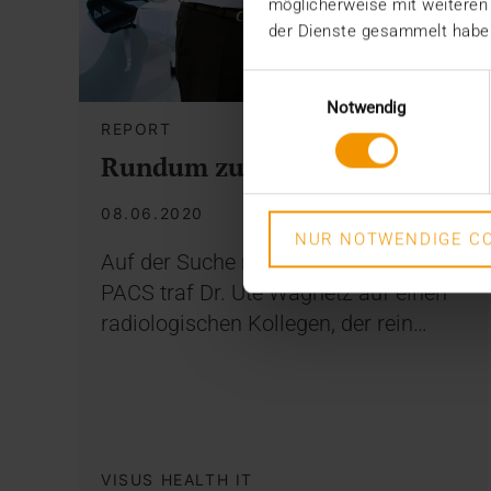
möglicherweise mit weiteren
der Dienste gesammelt habe
Einwilligungsauswahl
Notwendig
REPORT
Rundum zufrieden
08.06.2020
NUR NOTWENDIGE CO
Auf der Suche nach einem neuen
PACS traf Dr. Ute Wagnetz auf einen
radiologischen Kollegen, der rein…
VISUS HEALTH IT