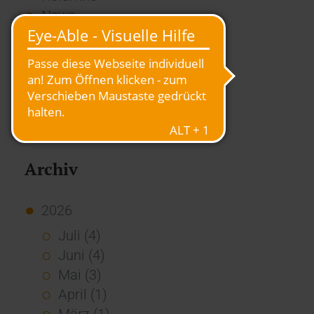
News
Overview
Presse
Report
Standard Echo
Stories
Vernetzung
Archiv
2026
Juli (4)
Juni (4)
Mai (3)
April (1)
März (1)