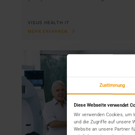
VISUS HEALTH IT
MEHR ERFAHREN
Zustimmung
Diese Webseite verwendet C
Wir verwenden Cookies, um In
und die Zugriffe auf unsere
Website an unsere Partner fü