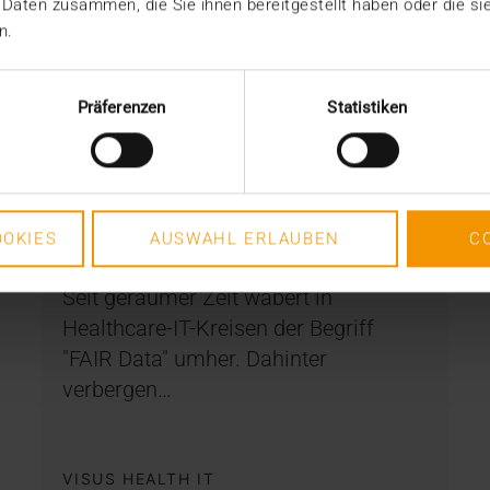
 Daten zusammen, die Sie ihnen bereitgestellt haben oder die s
n.
Präferenzen
Statistiken
OVERVIEW
Zeit für mehr FAIR-Play in
der Medizin
OKIES
AUSWAHL ERLAUBEN
C
27.05.2020
Seit geraumer Zeit wabert in
Healthcare-IT-Kreisen der Begriff
"FAIR Data" umher. Dahinter
verbergen…
VISUS HEALTH IT