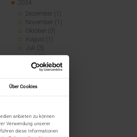
2024
Dezember (1)
November (1)
Oktober (3)
August (1)
Juli (3)
Juni (3)
Mai (7)
April (4)
März (1)
Über Cookies
Februar (3)
Januar (4)
2023
Medien anbieten zu können
Dezember (5)
hrer Verwendung unserer
November (6)
 führen diese Informationen
Oktober (3)