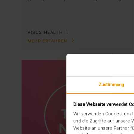
VISUS HEALTH IT
MEHR ERFAHREN
Zustimmung
Diese Webseite verwendet C
Wir verwenden Cookies, um In
und die Zugriffe auf unsere
Website an unsere Partner fü