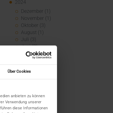
2024
Dezember (1)
November (1)
Oktober (3)
August (1)
Juli (3)
Juni (3)
Mai (7)
April (4)
März (1)
Über Cookies
Februar (3)
Januar (4)
2023
Medien anbieten zu können
Dezember (5)
hrer Verwendung unserer
November (6)
 führen diese Informationen
Oktober (3)