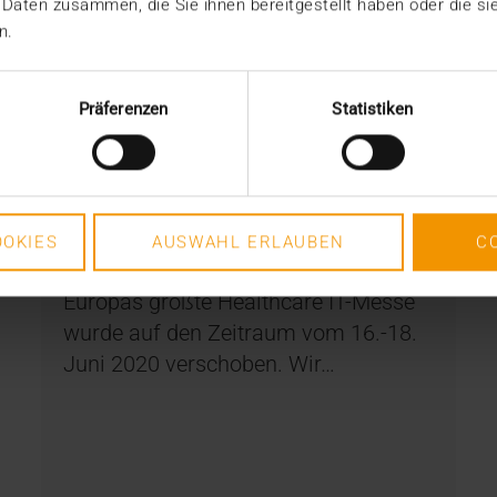
 Daten zusammen, die Sie ihnen bereitgestellt haben oder die s
n.
Präferenzen
Statistiken
EVENTS
DMEA nur digital!
OKIES
AUSWAHL ERLAUBEN
C
17.03.2020
Europas größte Healthcare IT-Messe
wurde auf den Zeitraum vom 16.-18.
Juni 2020 verschoben. Wir…