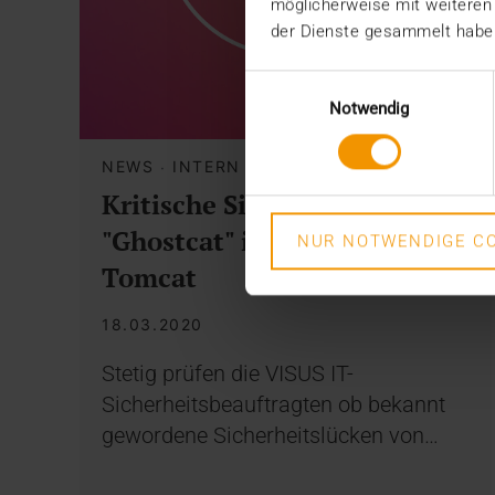
möglicherweise mit weiteren
der Dienste gesammelt habe
Einwilligungsauswahl
Notwendig
NEWS
·
INTERN
Kritische Sicherheitslücke
"Ghostcat" im Apache
NUR NOTWENDIGE CO
Tomcat
18.03.2020
Stetig prüfen die VISUS IT-
Sicherheitsbeauftragten ob bekannt
gewordene Sicherheitslücken von…