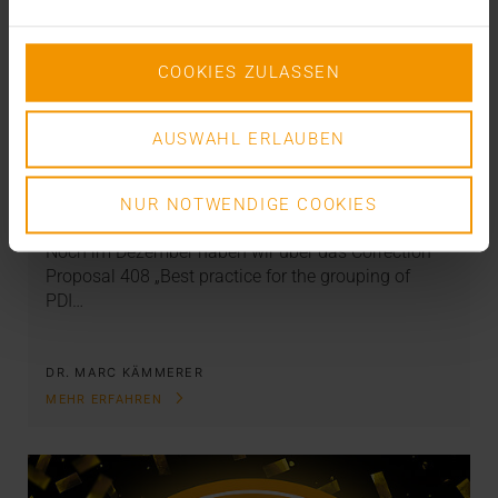
COOKIES ZULASSEN
AUSWAHL ERLAUBEN
STANDARD ECHO
DICOM E-Mail goes IHE – endlich!
NUR NOTWENDIGE COOKIES
08.02.2019
Noch im Dezember haben wir über das Correction
Proposal 408 „Best practice for the grouping of
PDI…
DR. MARC KÄMMERER
MEHR ERFAHREN