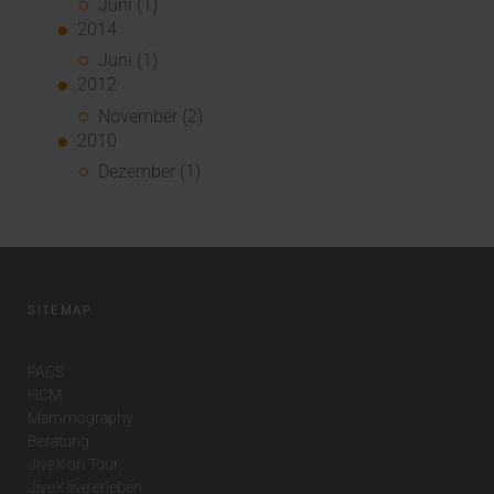
Juni (1)
2014
Juni (1)
2012
November (2)
2010
Dezember (1)
SITEMAP
PACS
HCM
Mammography
Beratung
JiveX on Tour
JiveX live erleben