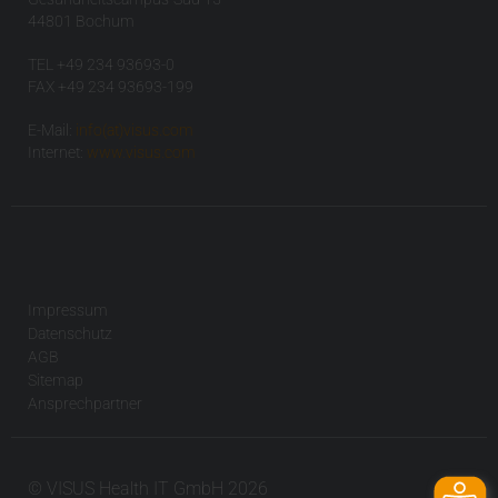
44801 Bochum
TEL +49 234 93693-0
FAX +49 234 93693-199
E-Mail:
info(at)visus.com
Internet:
www.visus.com
Impressum
Datenschutz
AGB
Sitemap
Ansprechpartner
© VISUS Health IT GmbH 2026