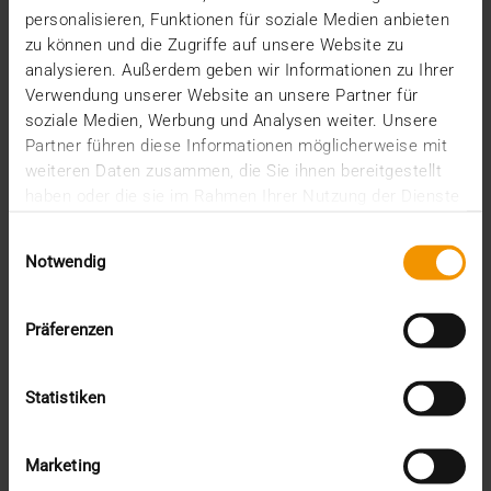
Conference zu den wichtigsten Veranstaltungen des
personalisieren, Funktionen für soziale Medien anbieten
Jahres.…
zu können und die Zugriffe auf unsere Website zu
analysieren. Außerdem geben wir Informationen zu Ihrer
Verwendung unserer Website an unsere Partner für
VISUS HEALTH IT
soziale Medien, Werbung und Analysen weiter. Unsere
MEHR ERFAHREN
Partner führen diese Informationen möglicherweise mit
weiteren Daten zusammen, die Sie ihnen bereitgestellt
haben oder die sie im Rahmen Ihrer Nutzung der Dienste
gesammelt haben.
Einwilligungsauswahl
Notwendig
Präferenzen
Statistiken
Marketing