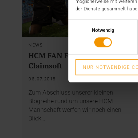
möglicherweise mit weiteren
der Dienste gesammelt habe
Einwilligungsauswahl
Notwendig
NEWS
HCM FAN FIEBER: Mentana-
Claimsoft
NUR NOTWENDIGE CO
06.07.2018
Zum Abschluss unserer kleinen
Blogreihe rund um unsere HCM
Mannschaft werfen wir noch einen
Blick…