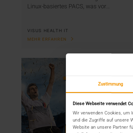
Linux-basiertes PACS, was vor…
VISUS HEALTH IT
MEHR ERFAHREN
Zustimmung
Diese Webseite verwendet C
Wir verwenden Cookies, um In
und die Zugriffe auf unsere
Website an unsere Partner fü