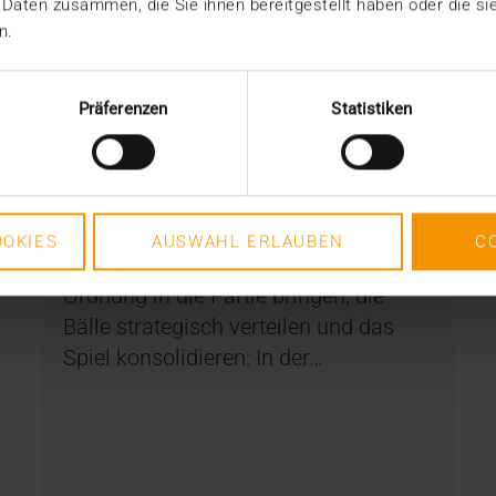
 Daten zusammen, die Sie ihnen bereitgestellt haben oder die s
n.
Präferenzen
Statistiken
NEWS
HCM FAN FIEBER: x-tention
OKIES
AUSWAHL ERLAUBEN
C
27.06.2018
Ordnung in die Partie bringen, die
Bälle strategisch verteilen und das
Spiel konsolidieren: In der…