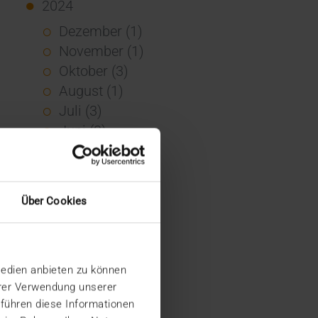
2024
Dezember (1)
November (1)
Oktober (3)
August (1)
Juli (3)
Juni (3)
Mai (7)
April (4)
März (1)
Über Cookies
Februar (3)
Januar (4)
2023
Medien anbieten zu können
Dezember (5)
hrer Verwendung unserer
November (6)
 führen diese Informationen
Oktober (3)