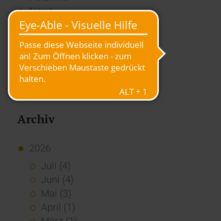
News
Overview
Presse
Report
Standard Echo
Stories
Vernetzung
Archiv
2026
Juli (4)
Juni (4)
Mai (3)
April (1)
März (1)