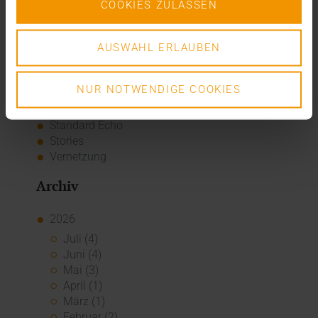
CSR
COOKIES ZULASSEN
Events
Intern
Kolumne
AUSWAHL ERLAUBEN
News
Overview
NUR NOTWENDIGE COOKIES
Presse
Report
Standard Echo
Stories
Vernetzung
Archiv
2026
Juli (4)
Juni (4)
Mai (3)
April (1)
März (1)
Februar (2)