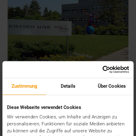
REPORT
Zustimmung
Details
Über Cookies
Orthopädische Spezialklinik erhöht
Effizienz mit neuem PACS
Diese Webseite verwendet Cookies
01.12.2010
Wir verwenden Cookies, um Inhalte und Anzeigen zu
Die Schulthess Klinik in Zürich ist eine
personalisieren, Funktionen für soziale Medien anbieten
orthopädische Spezialklinik mit Schwerpunkten bei
zu können und die Zugriffe auf unsere Website zu
der…