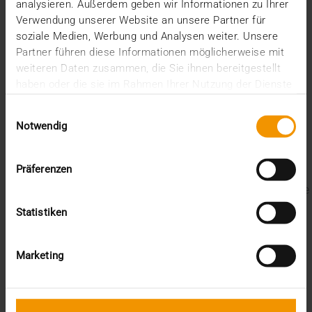
analysieren. Außerdem geben wir Informationen zu Ihrer
Verwendung unserer Website an unsere Partner für
soziale Medien, Werbung und Analysen weiter. Unsere
VISUS HEALTH IT
Partner führen diese Informationen möglicherweise mit
MEHR ERFAHREN
weiteren Daten zusammen, die Sie ihnen bereitgestellt
haben oder die sie im Rahmen Ihrer Nutzung der Dienste
gesammelt haben.
Einwilligungsauswahl
Letzte Blogbeiträge
Notwendig
Der EHDS – ein Rahmen für Spielregeln und
Präferenzen
Innovation
Der EU AI Act im Krankenhaus: So betten Sie KI in Ihre
Radiologie ein
Statistiken
Mehrwert durch Synergien
So kommen Dokumente automatisch in die ePA
Ein Dutzend Gütesiegel
Marketing
Kategorien