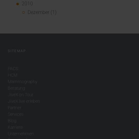
2010
Dezember (1)
SITEMAP
PACS
HCM
Mammography
Beratung
JiveX on Tour
JiveX live erleben
Partner
Services
Blog
Karriere
Unternehmen