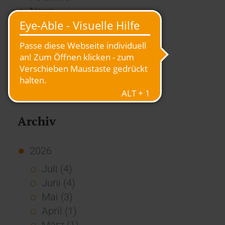
News
Overview
Presse
Report
Standard Echo
Stories
Vernetzung
Archiv
2026
Juli (4)
Juni (4)
Mai (3)
April (1)
März (1)