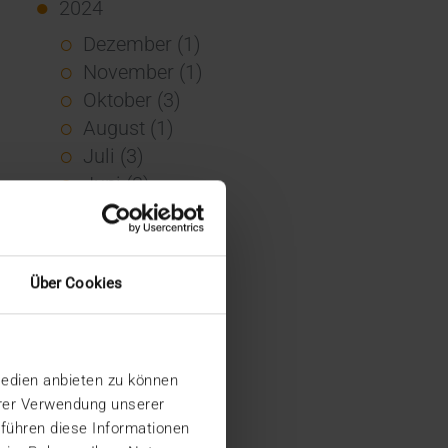
2024
Dezember (1)
November (1)
Oktober (3)
August (1)
Juli (3)
Juni (3)
Mai (7)
April (4)
März (1)
Über Cookies
Februar (3)
Januar (4)
2023
Medien anbieten zu können
Dezember (5)
hrer Verwendung unserer
November (6)
 führen diese Informationen
Oktober (3)