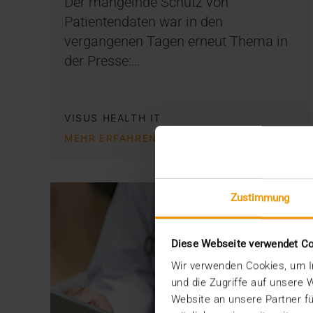
Der mangelnde Schutz von
Patientendaten war in den
vergangenen Tagen erneut Thema in
der Presse:…
VISUS HEALTH IT
MEHR ERFAHREN
Zustimmung
Diese Webseite verwendet C
Wir verwenden Cookies, um In
und die Zugriffe auf unsere
Website an unsere Partner fü