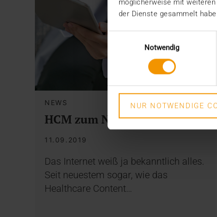
möglicherweise mit weiteren
der Dienste gesammelt habe
Einwilligungsauswahl
Notwendig
NEWS
NUR NOTWENDIGE CO
HCM zum Nachschlagen
11.09.2019
Das Internet weiß ja bekanntlich alles.
Seit neuestem sogar, wie das
Healthcare Content…