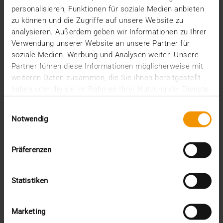
Conference zu den wichtigsten Veranstaltungen des
personalisieren, Funktionen für soziale Medien anbieten
Jahres.…
zu können und die Zugriffe auf unsere Website zu
analysieren. Außerdem geben wir Informationen zu Ihrer
Verwendung unserer Website an unsere Partner für
VISUS HEALTH IT
soziale Medien, Werbung und Analysen weiter. Unsere
MEHR ERFAHREN
Partner führen diese Informationen möglicherweise mit
weiteren Daten zusammen, die Sie ihnen bereitgestellt
haben oder die sie im Rahmen Ihrer Nutzung der Dienste
gesammelt haben.
Einwilligungsauswahl
Notwendig
Präferenzen
Statistiken
Marketing