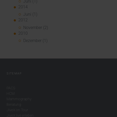
Juni (1)
2014
Juni (1)
2012
November (2)
2010
Dezember (1)
SITEMAP
PACS
HCM
Mammography
Beratung
JiveX on Tour
JiveX live erleben