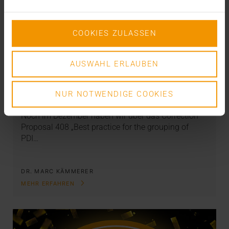
COOKIES ZULASSEN
AUSWAHL ERLAUBEN
STANDARD ECHO
DICOM E-Mail goes IHE – endlich!
NUR NOTWENDIGE COOKIES
08.02.2019
Noch im Dezember haben wir über das Correction
Proposal 408 „Best practice for the grouping of
PDI…
DR. MARC KÄMMERER
MEHR ERFAHREN