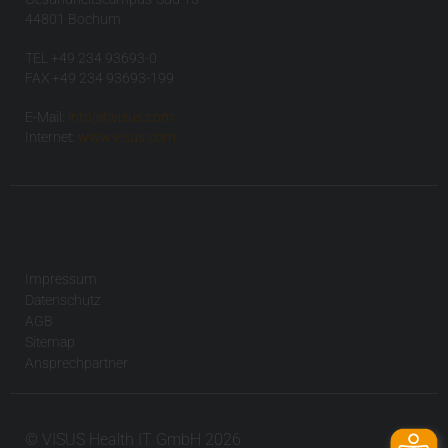
44801 Bochum
TEL +49 234 93693-0
FAX +49 234 93693-199
E-Mail:
info(at)visus.com
Internet:
www.visus.com
Impressum
Datenschutz
AGB
Sitemap
Ansprechpartner
© VISUS Health IT GmbH 2026