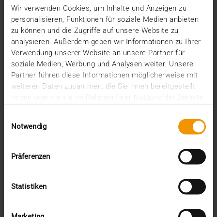
03.05.2022
Wir verwenden Cookies, um Inhalte und Anzeigen zu
personalisieren, Funktionen für soziale Medien anbieten
„Vielfalt leben – Zukunft gestalten“: So lautet das
zu können und die Zugriffe auf unsere Website zu
Motto des diesjährigen, 103. Röntgenkongresses,…
analysieren. Außerdem geben wir Informationen zu Ihrer
Verwendung unserer Website an unsere Partner für
soziale Medien, Werbung und Analysen weiter. Unsere
VISUS HEALTH IT
Partner führen diese Informationen möglicherweise mit
MEHR ERFAHREN
weiteren Daten zusammen, die Sie ihnen bereitgestellt
haben oder die sie im Rahmen Ihrer Nutzung der Dienste
gesammelt haben.
Einwilligungsauswahl
Notwendig
Präferenzen
Statistiken
Marketing