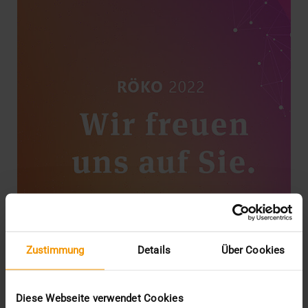
Zustimmung
Details
Über Cookies
EVENTS
Treffen Sie uns auf dem Röko
Diese Webseite verwendet Cookies