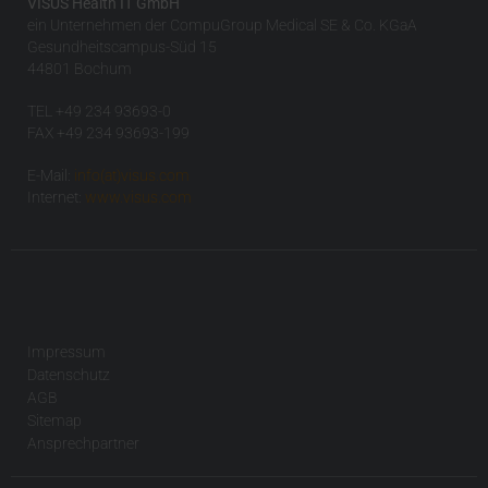
VISUS Health IT GmbH
ein Unternehmen der CompuGroup Medical SE & Co. KGaA
Gesundheitscampus-Süd 15
44801 Bochum
TEL +49 234 93693-0
FAX +49 234 93693-199
E-Mail:
info(at)visus.com
Internet:
www.visus.com
Impressum
Datenschutz
AGB
Sitemap
Ansprechpartner