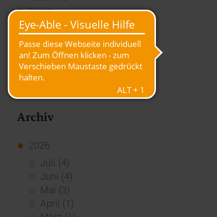
News
Overview
Presse
Report
Standard Echo
Stories
Vernetzung
Archiv
2026
Juli (4)
Juni (4)
Mai (3)
April (1)
März (1)