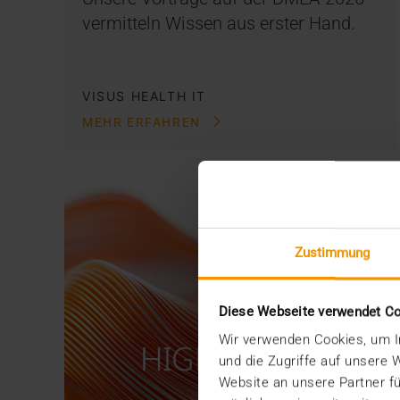
vermitteln Wissen aus erster Hand.
VISUS HEALTH IT
MEHR ERFAHREN
Zustimmung
Diese Webseite verwendet C
Wir verwenden Cookies, um In
und die Zugriffe auf unsere
Website an unsere Partner fü