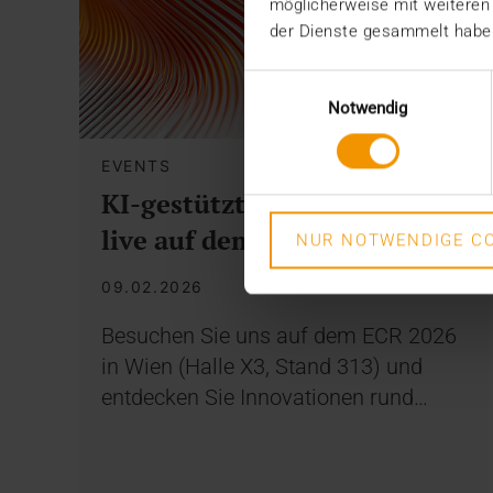
möglicherweise mit weiteren
der Dienste gesammelt habe
Einwilligungsauswahl
Notwendig
EVENTS
KI-gestützte Radiologie –
live auf dem ECR 2026
NUR NOTWENDIGE CO
09.02.2026
Besuchen Sie uns auf dem ECR 2026
in Wien (Halle X3, Stand 313) und
entdecken Sie Innovationen rund…