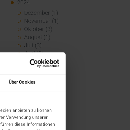
2024
Dezember (1)
November (1)
Oktober (3)
August (1)
Juli (3)
Juni (3)
Mai (7)
April (4)
März (1)
Über Cookies
Februar (3)
Januar (4)
2023
Medien anbieten zu können
Dezember (5)
hrer Verwendung unserer
November (6)
 führen diese Informationen
Oktober (3)