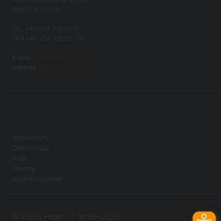
44801 Bochum
TEL +49 234 93693-0
FAX +49 234 93693-199
E-Mail:
info(at)visus.com
Internet:
www.visus.com
Impressum
Datenschutz
AGB
Sitemap
Ansprechpartner
© VISUS Health IT GmbH 2026