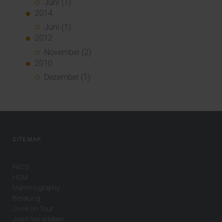
Juni (1)
2014
Juni (1)
2012
November (2)
2010
Dezember (1)
SITEMAP
PACS
HCM
Mammography
Beratung
JiveX on Tour
JiveX live erleben