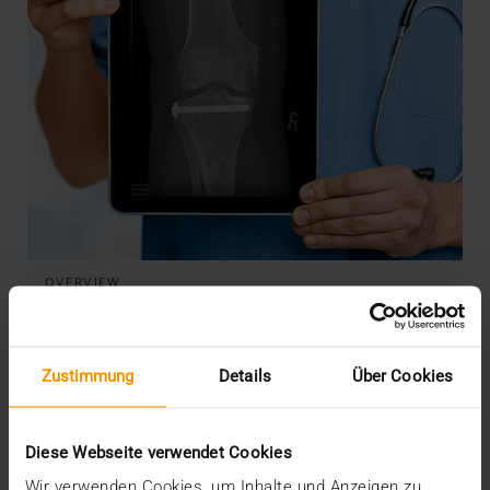
OVERVIEW
JiveX Mobile und JiveX Web –
Datenzugriff zu jeder Zeit und an jedem
Ort
Zustimmung
Details
Über Cookies
23.03.2018
Um den medizinischen Workflow und damit
Diese Webseite verwendet Cookies
letztlich auch die Versorgungsqualität zu
Wir verwenden Cookies, um Inhalte und Anzeigen zu