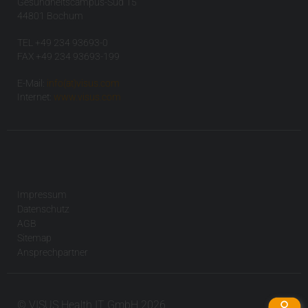
Gesundheitscampus-Süd 15
44801 Bochum
TEL +49 234 93693-0
FAX +49 234 93693-199
E-Mail:
info(at)visus.com
Internet:
www.visus.com
Impressum
Datenschutz
AGB
Sitemap
Ansprechpartner
© VISUS Health IT GmbH 2026