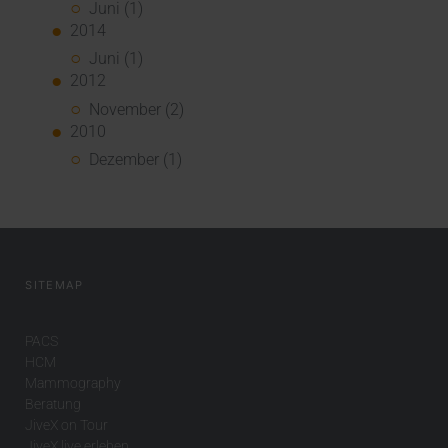
Juni (1)
2014
Juni (1)
2012
November (2)
2010
Dezember (1)
SITEMAP
PACS
HCM
Mammography
Beratung
JiveX on Tour
JiveX live erleben