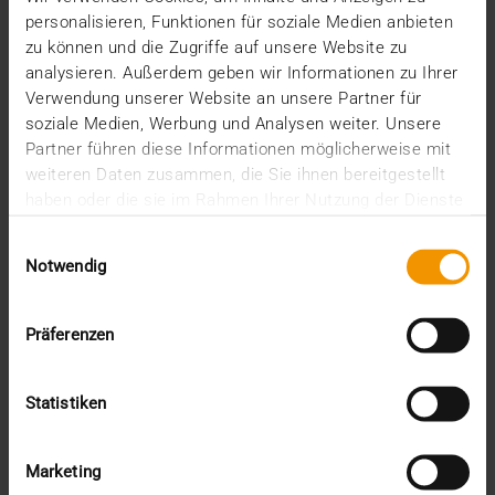
verbessern, ist…
personalisieren, Funktionen für soziale Medien anbieten
zu können und die Zugriffe auf unsere Website zu
analysieren. Außerdem geben wir Informationen zu Ihrer
VISUS HEALTH IT
Verwendung unserer Website an unsere Partner für
MEHR ERFAHREN
soziale Medien, Werbung und Analysen weiter. Unsere
Partner führen diese Informationen möglicherweise mit
weiteren Daten zusammen, die Sie ihnen bereitgestellt
haben oder die sie im Rahmen Ihrer Nutzung der Dienste
gesammelt haben.
Einwilligungsauswahl
Notwendig
Präferenzen
Statistiken
Marketing