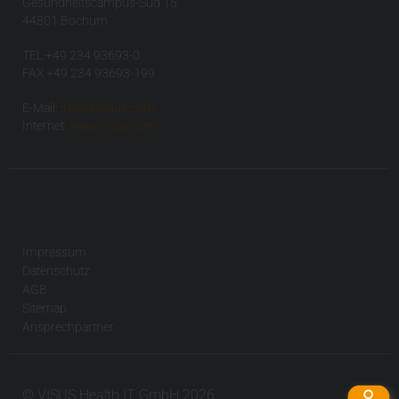
Gesundheitscampus-Süd 15
44801 Bochum
TEL +49 234 93693-0
FAX +49 234 93693-199
E-Mail:
info(at)visus.com
Internet:
www.visus.com
Impressum
Datenschutz
AGB
Sitemap
Ansprechpartner
© VISUS Health IT GmbH 2026