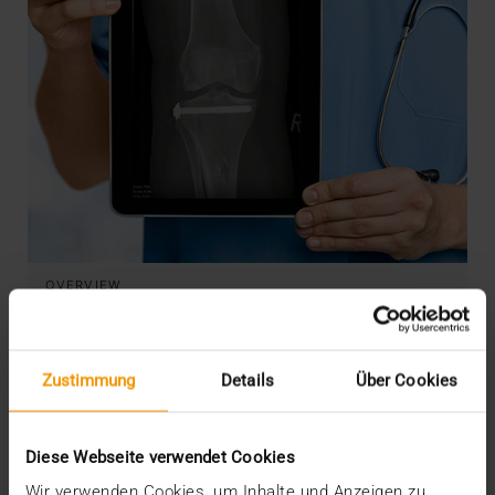
OVERVIEW
JiveX Mobile und JiveX Web –
Datenzugriff zu jeder Zeit und an jedem
Ort
Zustimmung
Details
Über Cookies
23.03.2018
Um den medizinischen Workflow und damit
Diese Webseite verwendet Cookies
letztlich auch die Versorgungsqualität zu
Wir verwenden Cookies, um Inhalte und Anzeigen zu