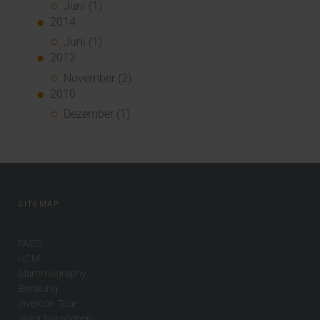
Juni (1)
2014
Juni (1)
2012
November (2)
2010
Dezember (1)
SITEMAP
PACS
HCM
Mammography
Beratung
JiveX on Tour
JiveX live erleben