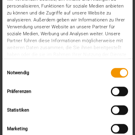
verbessern, ist…
personalisieren, Funktionen für soziale Medien anbieten
zu können und die Zugriffe auf unsere Website zu
analysieren. Außerdem geben wir Informationen zu Ihrer
VISUS HEALTH IT
Verwendung unserer Website an unsere Partner für
MEHR ERFAHREN
soziale Medien, Werbung und Analysen weiter. Unsere
Partner führen diese Informationen möglicherweise mit
weiteren Daten zusammen, die Sie ihnen bereitgestellt
haben oder die sie im Rahmen Ihrer Nutzung der Dienste
gesammelt haben.
Einwilligungsauswahl
Notwendig
Präferenzen
Statistiken
Marketing